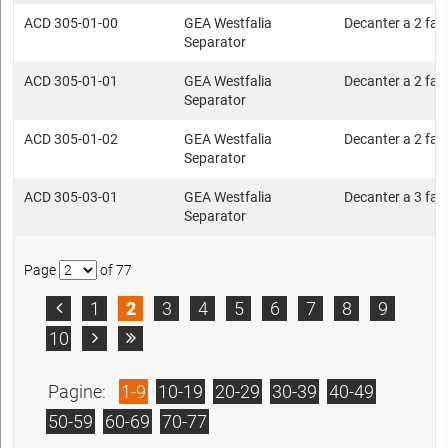
ACD 305-01-00
GEA Westfalia
Decanter a 2 fasi
Separator
ACD 305-01-01
GEA Westfalia
Decanter a 2 fasi
Separator
ACD 305-01-02
GEA Westfalia
Decanter a 2 fasi
Separator
ACD 305-03-01
GEA Westfalia
Decanter a 3 fasi
Separator
Page
of 77
1
2
3
4
5
6
7
8
9

10


Pagine:
1-9
10-19
20-29
30-39
40-49
50-59
60-69
70-77