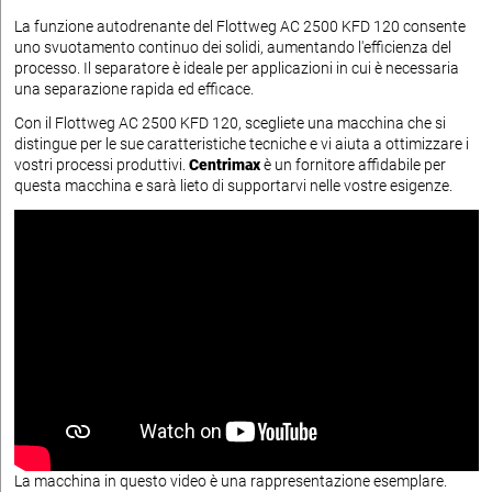
La funzione autodrenante del Flottweg AC 2500 KFD 120 consente
uno svuotamento continuo dei solidi, aumentando l'efficienza del
processo. Il separatore è ideale per applicazioni in cui è necessaria
una separazione rapida ed efficace.
Con il Flottweg AC 2500 KFD 120, scegliete una macchina che si
distingue per le sue caratteristiche tecniche e vi aiuta a ottimizzare i
vostri processi produttivi.
Centrimax
è un fornitore affidabile per
questa macchina e sarà lieto di supportarvi nelle vostre esigenze.
La macchina in questo video è una rappresentazione esemplare.