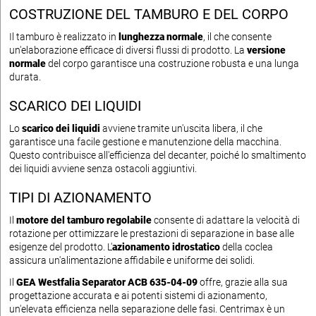
COSTRUZIONE DEL TAMBURO E DEL CORPO
Il tamburo è realizzato in
lunghezza normale
, il che consente
un'elaborazione efficace di diversi flussi di prodotto. La
versione
normale
del corpo garantisce una costruzione robusta e una lunga
durata.
SCARICO DEI LIQUIDI
Lo
scarico dei liquidi
avviene tramite un'uscita libera, il che
garantisce una facile gestione e manutenzione della macchina.
Questo contribuisce all'efficienza del decanter, poiché lo smaltimento
dei liquidi avviene senza ostacoli aggiuntivi.
TIPI DI AZIONAMENTO
Il
motore del tamburo regolabile
consente di adattare la velocità di
rotazione per ottimizzare le prestazioni di separazione in base alle
esigenze del prodotto. L'
azionamento idrostatico
della coclea
assicura un'alimentazione affidabile e uniforme dei solidi.
Il
GEA Westfalia Separator ACB 635-04-09
offre, grazie alla sua
progettazione accurata e ai potenti sistemi di azionamento,
un'elevata efficienza nella separazione delle fasi. Centrimax è un