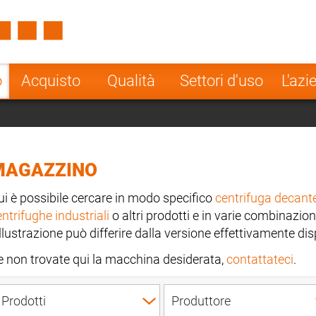
Spain
Czech Repu
ugal
Poland
Norway
o
Acquisto
Qualità
Settori d'uso
L'azi
nesia
India
Greece
a
MAGAZZINO
ui è possibile cercare in modo specifico
centrifuga decant
ntrifughe industriali
o altri prodotti e in varie combinazion
illustrazione può differire dalla versione effettivamente dis
e non trovate qui la macchina desiderata,
contattateci
.