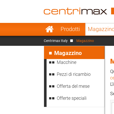
France
Italy
Sweden
Port
Salta
Prodotti
Magazzin
la
Japan
Indo
navigazione
Centrimax Italy
Magazzino
Denmark
Chin
Salta
la
Magazzino
navigazione
Macchine
Q
Pezzi di ricambio
ce
L'
Offerta del mese
S
Offerte speciali