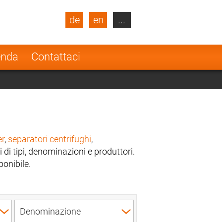
de
en
...
blic
Turkey
Netherlands
enda
Contattaci
Finland
er
,
separatori centrifughi
,
i di tipi, denominazioni e produttori.
ponibile.