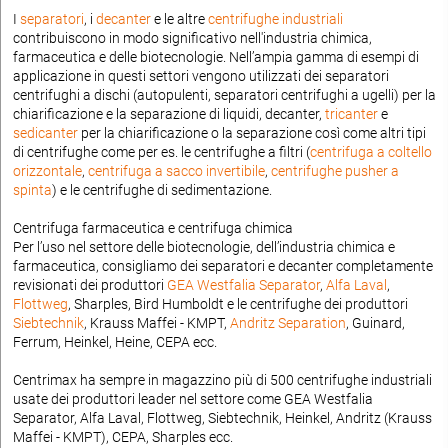
I
separatori
, i
decanter
e le altre
centrifughe industriali
contribuiscono in modo significativo nell'industria chimica,
farmaceutica e delle biotecnologie. Nell’ampia gamma di esempi di
applicazione in questi settori vengono utilizzati dei separatori
centrifughi a dischi (autopulenti, separatori centrifughi a ugelli) per la
chiarificazione e la separazione di liquidi, decanter,
tricanter
e
sedicanter
per la chiarificazione o la separazione così come altri tipi
di centrifughe come per es. le centrifughe a filtri (
centrifuga a coltello
orizzontale
,
centrifuga a sacco invertibile
,
centrifughe pusher a
spinta
) e le centrifughe di sedimentazione.
Centrifuga farmaceutica e centrifuga chimica
Per l’uso nel settore delle biotecnologie, dell’industria chimica e
farmaceutica, consigliamo dei separatori e decanter completamente
revisionati dei produttori
GEA Westfalia Separator
,
Alfa Laval
,
Flottweg
, Sharples, Bird Humboldt e le centrifughe dei produttori
Siebtechnik
, Krauss Maffei - KMPT,
Andritz Separation
, Guinard,
Ferrum, Heinkel, Heine, CEPA ecc.
Centrimax ha sempre in magazzino più di 500 centrifughe industriali
usate dei produttori leader nel settore come GEA Westfalia
Separator, Alfa Laval, Flottweg, Siebtechnik, Heinkel, Andritz (Krauss
Maffei - KMPT), CEPA, Sharples ecc.