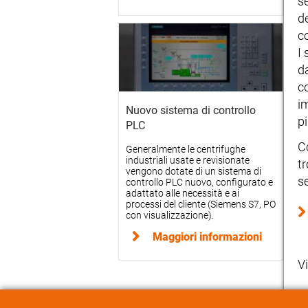
se
d
c
I 
da
c
i
Nuovo sistema di controllo
p
PLC
C
Generalmente le centrifughe
industriali usate e revisionate
tr
vengono dotate di un sistema di
s
controllo PLC nuovo, configurato e
adattato alle necessità e ai
processi del cliente (Siemens S7, PO
con visualizzazione).
Maggiori informazioni
V