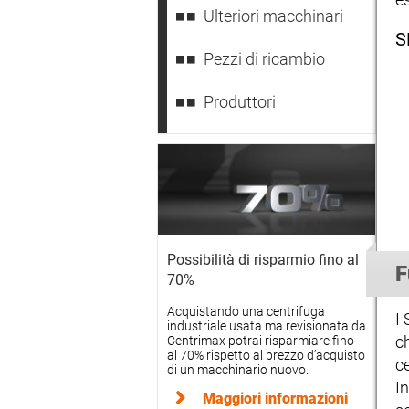
Ulteriori macchinari
S
Pezzi di ricambio
Produttori
Possibilità di risparmio fino al
F
70%
Acquistando una centrifuga
I
industriale usata ma revisionata da
ch
Centrimax potrai risparmiare fino
al 70% rispetto al prezzo d’acquisto
c
di un macchinario nuovo.
In
Maggiori informazioni