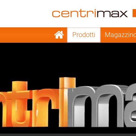
France
Italy
Sweden
Port
Salta
Prodotti
Magazzin
la
Japan
Indo
navigazione
Denmark
Chin