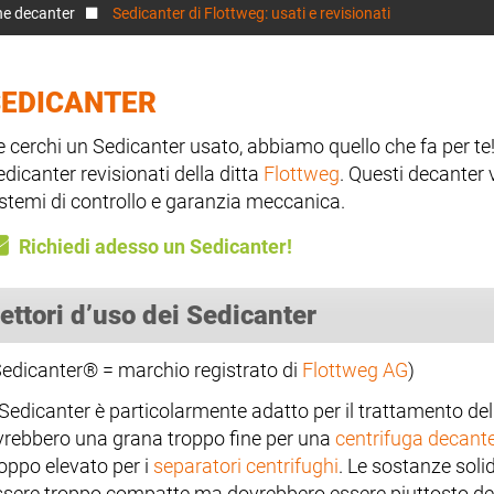
he decanter
Sedicanter di Flottweg: usati e revisionati
SEDICANTER
e cerchi un Sedicanter usato, abbiamo quello che fa per te!
dicanter revisionati della ditta
Flottweg
. Questi decanter
istemi di controllo e garanzia meccanica.
Richiedi adesso un Sedicanter!
ettori d’uso dei Sedicanter
Sedicanter® = marchio registrato di
Flottweg AG
)
l Sedicanter è particolarmente adatto per il trattamento d
vrebbero una grana troppo fine per una
centrifuga decant
roppo elevato per i
separatori centrifughi
. Le sostanze sol
ssere troppo compatte ma dovrebbero essere piuttosto dei 