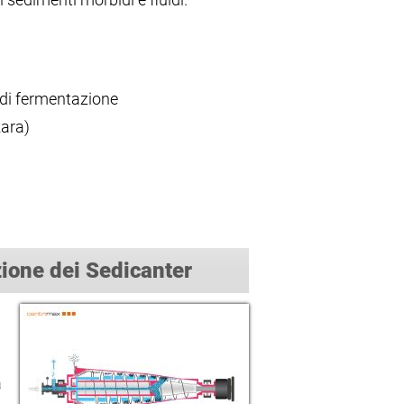
i di fermentazione
kara)
zione dei Sedicanter
a