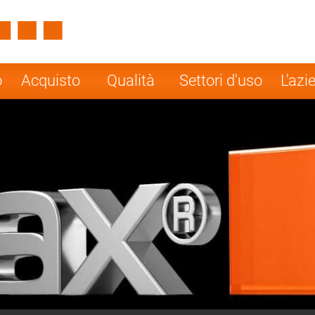
Spain
Czech Repu
ugal
Poland
Norway
o
Acquisto
Qualità
Settori d'uso
L'azi
nesia
India
Greece
a