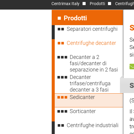
Centrimax Italy
Prodotti
Centrifug
Salta
la
Prodotti
navigazione
Separatori centrifughi
S
Centrifughe decanter
Se
s
Decanter a 2
fasi/decanter di
separazione in 2 fasi
Decanter
trifase/centrifuga
S
decanter a 3 fasi
Sedicanter
(
Sorticanter
I
a
Centrifughe industriali
t
e