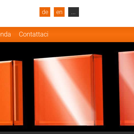
de
en
...
blic
Turkey
Netherlands
enda
Contattaci
Finland