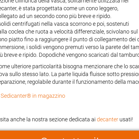
zione cilindrica della vasca, solitamente utilizzata nei
ecanter, è stata progettata come un cono leggero,
ollegato ad un secondo cono più breve e ripido.
solidi centrifugati nella vasca scorrono e poi, sostenuti
lla coclea che ruota a velocità differenziale, scivolano sul
ono piatto fino a raggiungere il punto di collegamento dei 
mmersione, i solidi vengono premuti verso la parete del ta
iù breve e ripido. Dopodiché vengono scaricati dal tamburo
ome ulteriore particolarità bisogna menzionare che lo scaric
ova sullo stesso lato. La parte liquida fluisce sotto pressi
eparazione, regolabile durante il funzionamento della mac
Sedicanter® in magazzino
isita anche la nostra sezione dedicata ai
decanter
usati!