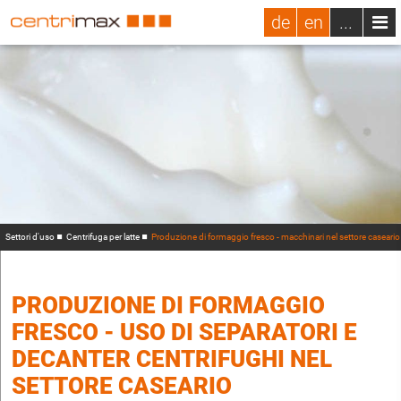
de
en
...
Settori d'uso
Centrifuga per latte
Produzione di formaggio fresco - macchinari nel settore caseario
PRODUZIONE DI FORMAGGIO
FRESCO - USO DI SEPARATORI E
DECANTER CENTRIFUGHI NEL
SETTORE CASEARIO