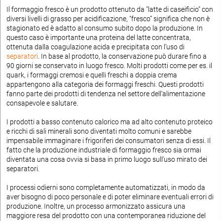
Il formaggio fresco è un prodotto ottenuto da "latte di caseificio" con
diversi livelli di grasso per acidificazione, "fresco” significa che non è
stagionato ed è adatto al consumo subito dopo la produzione. In
questo caso è importante una proteina del latte concentrata,
ottenuta dalla coagulazione acida e precipitata con l’uso di
separatori
. In base al prodotto, la conservazione può durare fino a
90 giorni se conservato in luogo fresco. Molti prodotti come per es. il
quark, i formaggi cremosi e quelli freschi a doppia crema
appartengono alla categoria dei formaggi freschi. Questi prodotti
fanno parte dei prodotti di tendenza nel settore dell’alimentazione
consapevole e salutare.
I prodotti a basso contenuto calorico ma ad alto contenuto proteico
e ricchi di sali minerali sono diventati molto comuni e sarebbe
impensabile immaginare i frigoriferi dei consumatori senza di essi. Il
fatto che la produzione industriale di formaggio fresco sia ormai
diventata una cosa ovvia si basa in primo luogo sull'uso mirato dei
separatori.
I processi odierni sono completamente automatizzati, in modo da
aver bisogno di poco personale e di poter eliminare eventuali errori di
produzione. Inoltre, un processo armonizzato assicura una
maggiore resa del prodotto con una contemporanea riduzione del