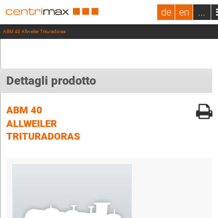
de
en
...
ABM 40 Allweiler Trituradoras
Dettagli prodotto
ABM 40
ALLWEILER
TRITURADORAS