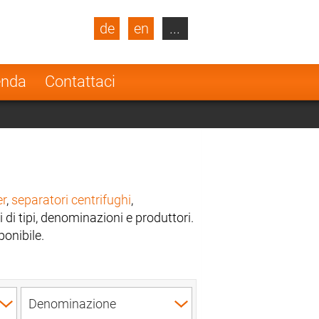
de
en
...
blic
Turkey
Netherlands
enda
Contattaci
Finland
er
,
separatori centrifughi
,
i di tipi, denominazioni e produttori.
ponibile.