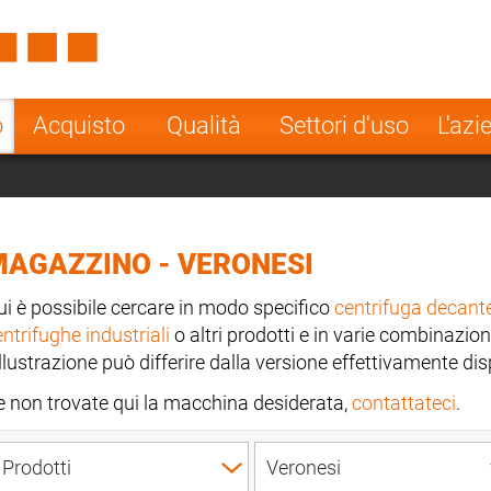
Spain
Czech Repu
ugal
Poland
Norway
o
Acquisto
Qualità
Settori d'uso
L'azi
nesia
India
Greece
a
MAGAZZINO - VERONESI
ui è possibile cercare in modo specifico
centrifuga decant
ntrifughe industriali
o altri prodotti e in varie combinazion
illustrazione può differire dalla versione effettivamente dis
e non trovate qui la macchina desiderata,
contattateci
.