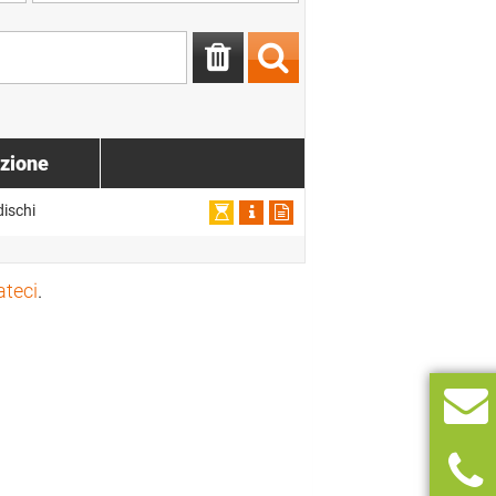
zione
dischi
ateci
.