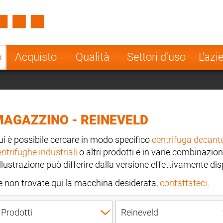
Spain
Czech Repu
ugal
Poland
Norway
o
Acquisto
Qualità
Settori d'uso
L'azi
nesia
India
Greece
a
AGAZZINO - REINEVELD
ui è possibile cercare in modo specifico
centrifuga decant
ntrifughe industriali
o altri prodotti e in varie combinazion
illustrazione può differire dalla versione effettivamente dis
e non trovate qui la macchina desiderata,
contattateci
.