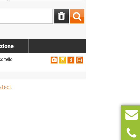
zione
oltello
ateci
.