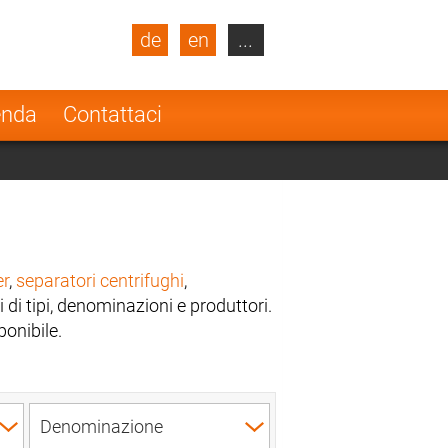
de
en
...
blic
Turkey
Netherlands
enda
Contattaci
Finland
er
,
separatori centrifughi
,
i di tipi, denominazioni e produttori.
ponibile.