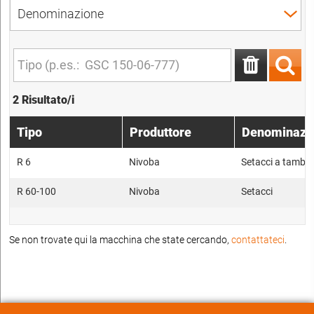
2 Risultato/i
Tipo
Produttore
Denominazi
R 6
Nivoba
Setacci a tambu
R 60-100
Nivoba
Setacci
Se non trovate qui la macchina che state cercando,
contattateci
.