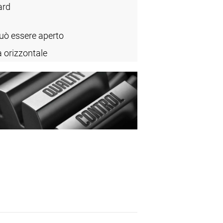
ard
può essere aperto
a orizzontale