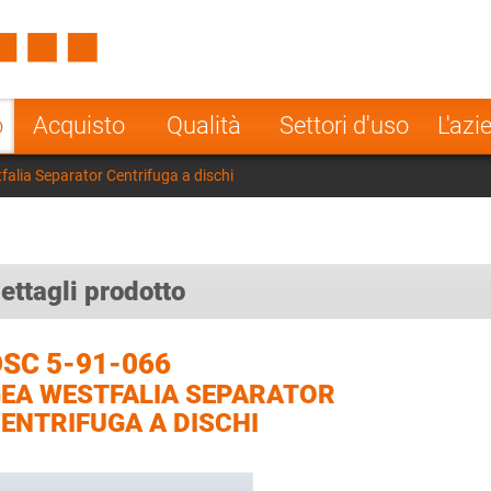
Spain
Czech Repu
ugal
Poland
Norway
o
Acquisto
Qualità
Settori d'uso
L'azi
nesia
India
Greece
alia Separator Centrifuga a dischi
a
ettagli prodotto
SC 5-91-066
EA WESTFALIA SEPARATOR
ENTRIFUGA A DISCHI