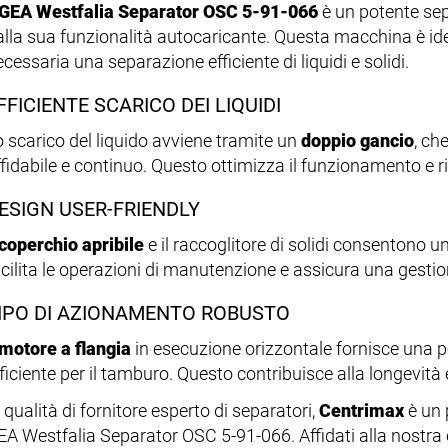
GEA Westfalia Separator OSC 5-91-066
è un potente sep
alla sua funzionalità autocaricante. Questa macchina è idea
cessaria una separazione efficiente di liquidi e solidi.
FFICIENTE SCARICO DEI LIQUIDI
o scarico del liquido avviene tramite un
doppio gancio
, ch
fidabile e continuo. Questo ottimizza il funzionamento e rid
ESIGN USER-FRIENDLY
coperchio apribile
e il raccoglitore di solidi consentono u
acilita le operazioni di manutenzione e assicura una gestion
IPO DI AZIONAMENTO ROBUSTO
motore a flangia
in esecuzione orizzontale fornisce una 
ficiente per il tamburo. Questo contribuisce alla longevità e
 qualità di fornitore esperto di separatori,
Centrimax
è un 
EA Westfalia Separator OSC 5-91-066. Affidati alla nostra