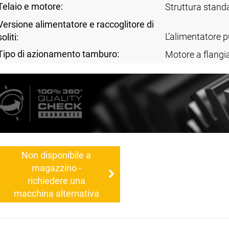
Telaio e motore:
Struttura stand
Versione alimentatore e raccoglitore di
L’alimentatore 
soliti:
Tipo di azionamento tamburo:
Motore a flangi
Non disponibile a
magazzino -
richiedere una
macchina alternativa