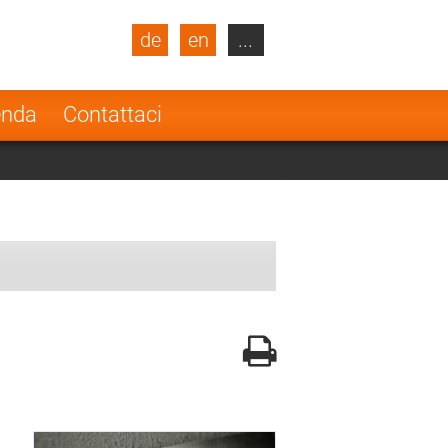
de
en
...
blic
Turkey
Netherlands
enda
Contattaci
Finland