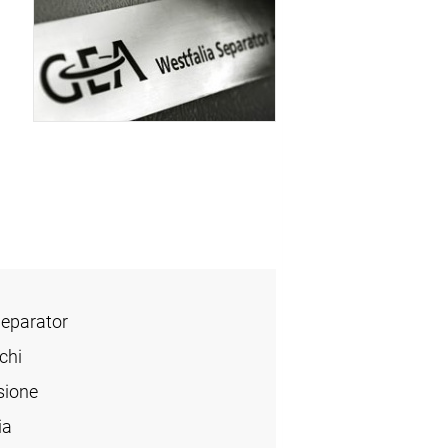
Separator
chi
sione
ia