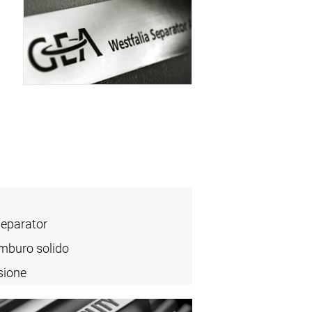
Separator
mburo solido
sione