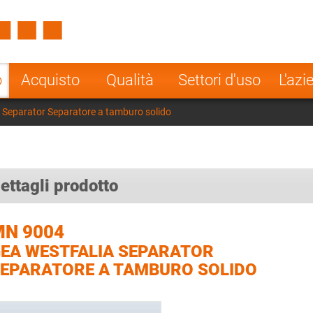
Spain
Czech Repu
ugal
Poland
Norway
o
Acquisto
Qualità
Settori d'uso
L'azi
nesia
India
Greece
Separator Separatore a tamburo solido
a
ettagli prodotto
MN 9004
EA WESTFALIA SEPARATOR
EPARATORE A TAMBURO SOLIDO