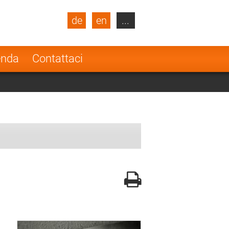
de
en
...
blic
Turkey
Netherlands
enda
Contattaci
Finland