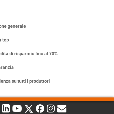
one generale
à top
ilità di risparmio fino al 70%
ranzia
enza su tutti i produttori