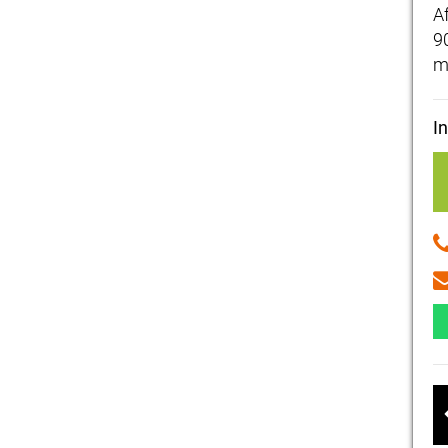
A
9
m
I