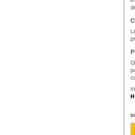
de
C
L
pr
P
Q
p
co
I
H
I