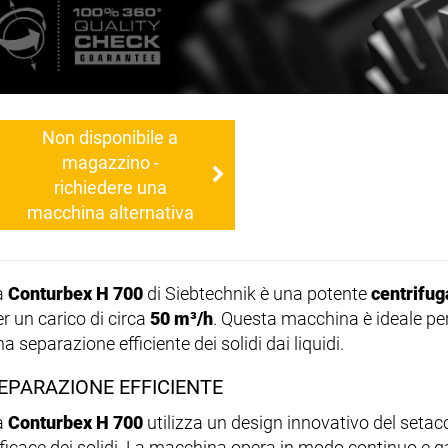
Non disponibile a
magazzino -
richiedere una
macchina alternativa
a
Conturbex H 700
di Siebtechnik è una potente
centrifug
r un carico di circa
50 m³/h
. Questa macchina è ideale per
a separazione efficiente dei solidi dai liquidi.
EPARAZIONE EFFICIENTE
a
Conturbex H 700
utilizza un design innovativo del seta
fficace dei solidi. La macchina opera in modo continuo e 