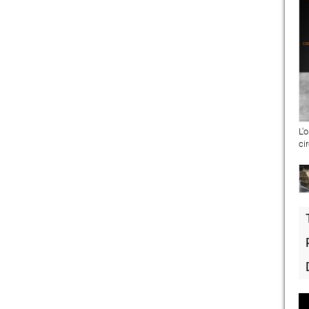
L'
ci