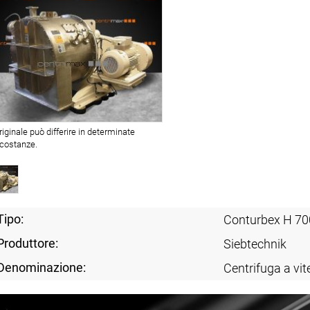
originale può differire in determinate
rcostanze.
Tipo:
Conturbex H 70
Produttore:
Siebtechnik
Denominazione:
Centrifuga a vit