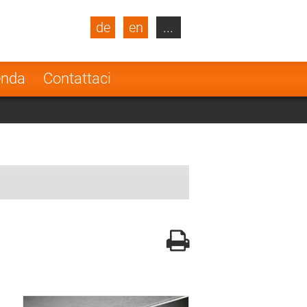
de
en
...
blic
Turkey
Netherlands
enda
Contattaci
Finland