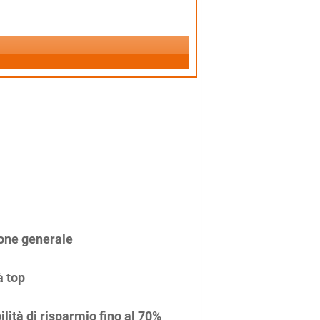
one generale
à top
ilità di risparmio fino al 70%