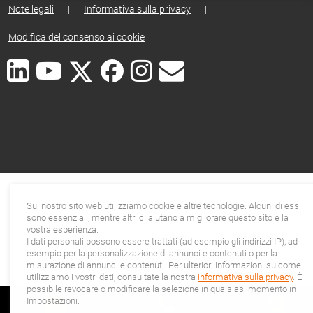
Note legali
|
Informativa sulla privacy
|
Modifica del consenso ai cookie
Sul nostro sito web utilizziamo cookie e altre tecnologie. Alcuni di essi
sono essenziali, mentre altri ci aiutano a migliorare questo sito e la
vostra esperienza.
I dati personali possono essere trattati (ad esempio gli indirizzi IP), ad
esempio per la personalizzazione di annunci e contenuti o per la
misurazione di annunci e contenuti. Per ulteriori informazioni su come
utilizziamo i vostri dati, consultate la nostra
informativa sulla privacy
. È
possibile revocare o modificare la selezione in qualsiasi momento in
Impostazioni.