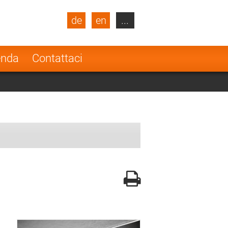
de
en
...
blic
Turkey
Netherlands
enda
Contattaci
Finland