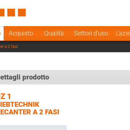
Spain
Czech Repu
ugal
Poland
Norway
o
Acquisto
Qualità
Settori d'uso
L'azi
nesia
India
Greece
r a 2 fasi
a
ettagli prodotto
Z 1
IEBTECHNIK
ECANTER A 2 FASI