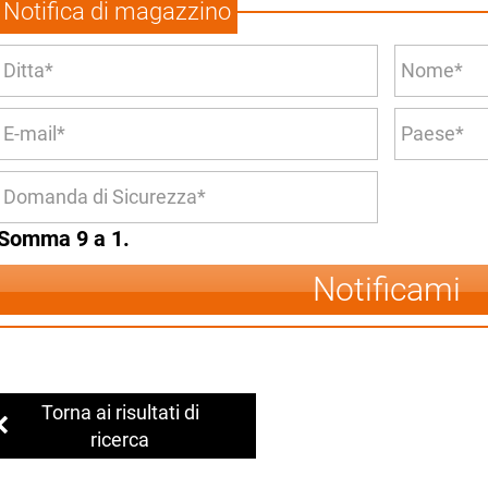
Notifica di magazzino
Somma 9 a 1.
Notificami
Torna ai risultati di
ricerca