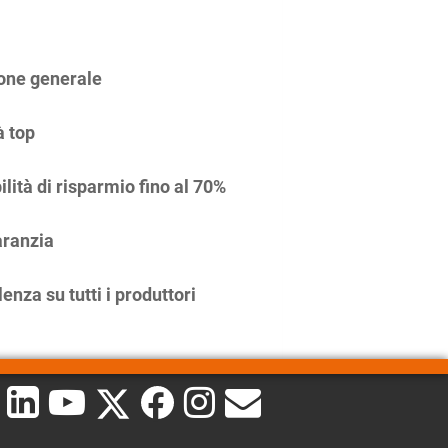
one generale
à top
ilità di risparmio fino al 70%
ranzia
enza su tutti i produttori