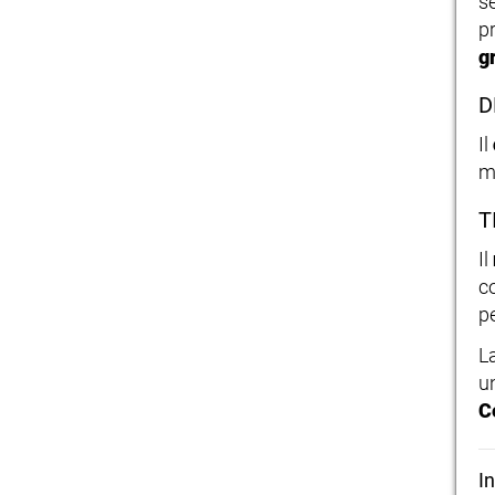
se
p
g
D
Il
m
T
Il
c
p
L
u
C
I