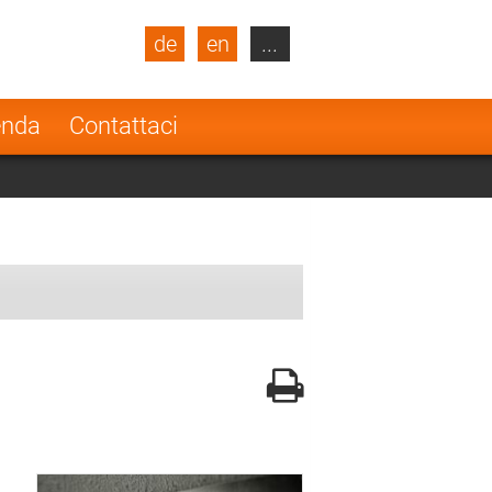
de
en
...
blic
Turkey
Netherlands
enda
Contattaci
Finland