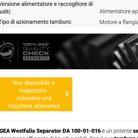
Versione alimentatore e raccoglitore di
Alimentatore apr
soliti:
Tipo di azionamento tamburo:
Motore a flangi
Non disponibile a
magazzino -
richiedere una
macchina alternativa
GEA Westfalia Separator DA 100-01-016
è un potente
s