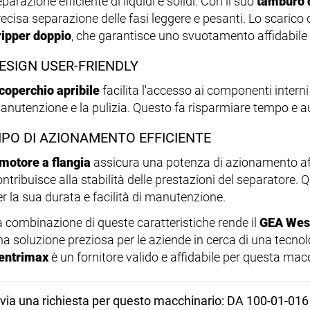
parazione efficiente di liquidi e solidi. Con il suo
tamburo 
recisa separazione delle fasi leggere e pesanti. Lo scarico 
ripper doppio
, che garantisce uno svuotamento affidabile 
ESIGN USER-FRIENDLY
coperchio apribile
facilita l'accesso ai componenti intern
anutenzione e la pulizia. Questo fa risparmiare tempo e au
IPO DI AZIONAMENTO EFFICIENTE
motore a flangia
assicura una potenza di azionamento aff
ontribuisce alla stabilità delle prestazioni del separatore.
er la sua durata e facilità di manutenzione.
a combinazione di queste caratteristiche rende il
GEA West
na soluzione preziosa per le aziende in cerca di una tecnol
entrimax
è un fornitore valido e affidabile per questa mac
nvia una richiesta per questo macchinario: DA 100-01-016