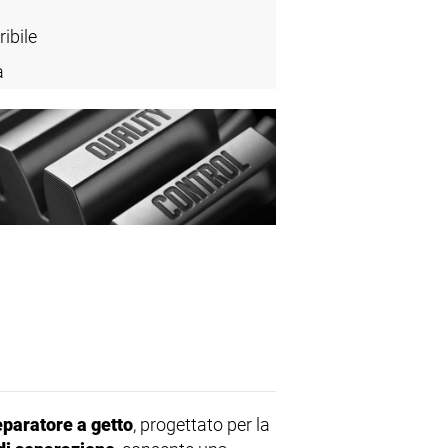
ibile
a
eparatore a getto
, progettato per la