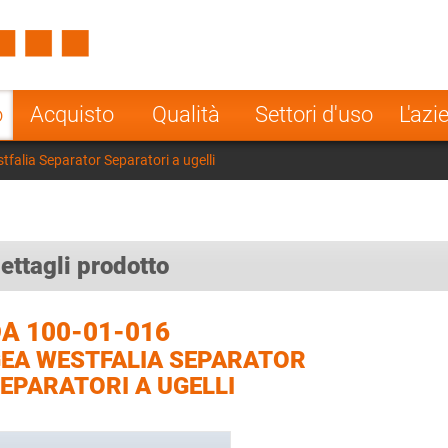
Spain
Czech Repu
ugal
Poland
Norway
o
Acquisto
Qualità
Settori d'uso
L'azi
nesia
India
Greece
alia Separator Separatori a ugelli
a
ettagli prodotto
A 100-01-016
EA WESTFALIA SEPARATOR
EPARATORI A UGELLI