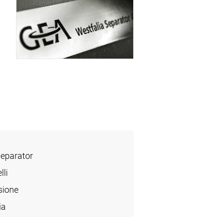
Separator
lli
sione
ia