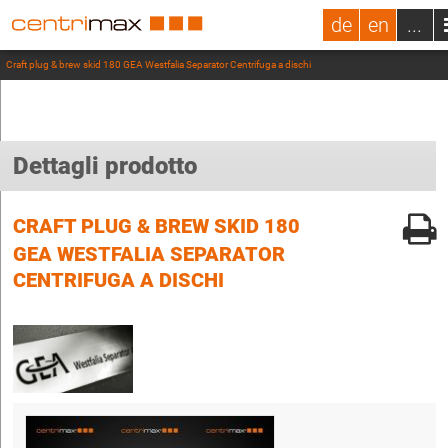
de
en
...
Craft plug & brew skid 180 GEA Westfalia Separator Centrifuga a dischi
Dettagli prodotto
CRAFT PLUG & BREW SKID 180
GEA WESTFALIA SEPARATOR
CENTRIFUGA A DISCHI