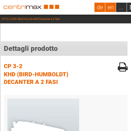
de
en
...
CP 3-2 KHD (Bird-Humboldt) Decanter a 2 fasi
Dettagli prodotto
CP 3-2
KHD (BIRD-HUMBOLDT)
DECANTER A 2 FASI