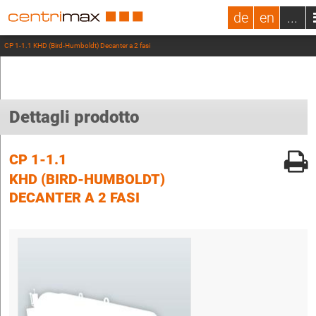
de
en
...
CP 1-1.1 KHD (Bird-Humboldt) Decanter a 2 fasi
Dettagli prodotto
CP 1-1.1
KHD (BIRD-HUMBOLDT)
DECANTER A 2 FASI