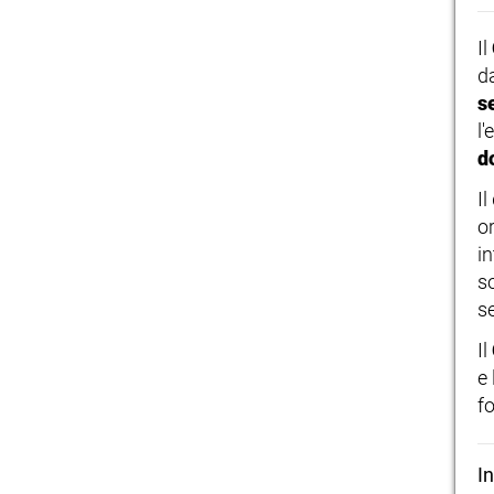
Il
d
s
l
d
Il
o
in
s
se
Il
e 
f
I