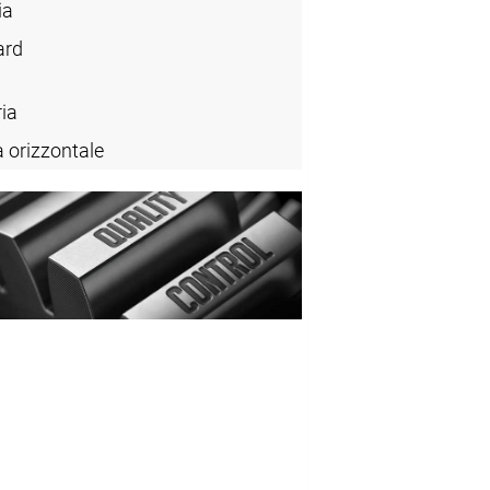
ia
ard
ia
a orizzontale