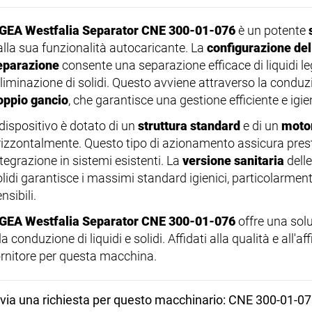
GEA Westfalia Separator CNE 300-01-076
è un potente
alla sua funzionalità autocaricante. La
configurazione de
eparazione
consente una separazione efficace di liquidi le
'eliminazione di solidi. Questo avviene attraverso la conduz
oppio gancio
, che garantisce una gestione efficiente e igie
 dispositivo è dotato di un
struttura standard
e di un
motor
rizzontalmente. Questo tipo di azionamento assicura prestaz
tegrazione in sistemi esistenti. La
versione sanitaria
delle
olidi garantisce i massimi standard igienici, particolarment
nsibili.
GEA Westfalia Separator CNE 300-01-076
offre una solu
la conduzione di liquidi e solidi. Affidati alla qualità e all'
ornitore per questa macchina.
nvia una richiesta per questo macchinario: CNE 300-01-0