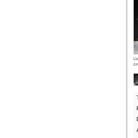
L'
ci