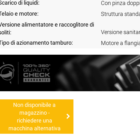
Scarico di liquidi:
Con pinza dopp
Telaio e motore:
Struttura stand
Versione alimentatore e raccoglitore di
Versione sanitar
soliti:
Tipo di azionamento tamburo:
Motore a flangi
Non disponibile a
magazzino -
richiedere una
macchina alternativa