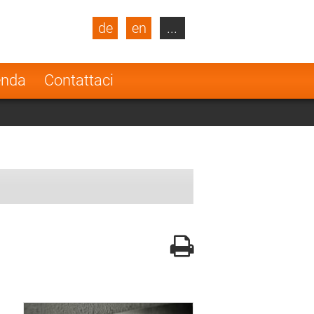
de
en
...
blic
Turkey
Netherlands
enda
Contattaci
Finland