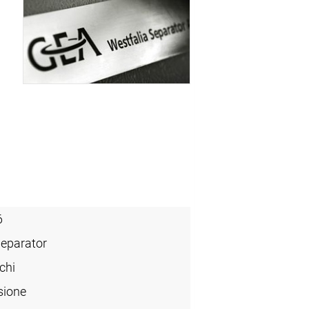
6
Separator
chi
sione