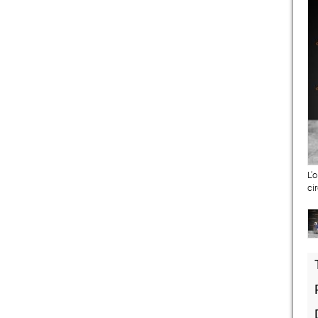
L'
ci