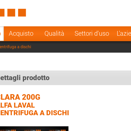
Spain
Czech Repu
ugal
Poland
Norway
o
Acquisto
Qualità
Settori d'uso
L'azi
nesia
India
Greece
entrifuga a dischi
a
ettagli prodotto
CLARA 200G
LFA LAVAL
ENTRIFUGA A DISCHI