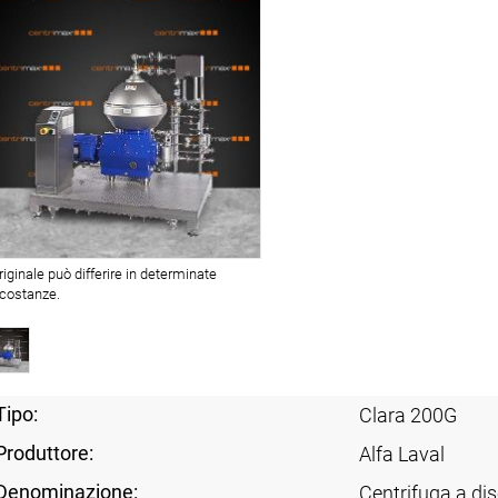
originale può differire in determinate
rcostanze.
Tipo:
Clara 200G
Produttore:
Alfa Laval
Denominazione:
Centrifuga a dis