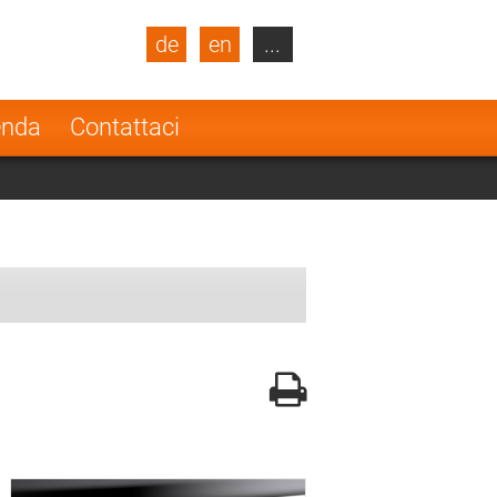
de
en
...
blic
Turkey
Netherlands
enda
Contattaci
Finland