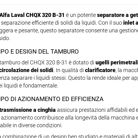
Alfa Laval CHQX 320 B-31
è un potente
separatore a get
 separazione efficiente di solidi da liquidi. Con il suo
inlet 
eggera e pesante, questo separatore consente una gestio
uido.
IPO E DESIGN DEL TAMBURO
l tamburo del CHQX 320 B-31 è dotato di
ugelli perimetral
icircolazione dei solidi
. In qualità di
clarificatore
, la macc
nza separare i liquidi stessi. Questo la rende ideale per app
ei liquidi è fondamentale.
IPO DI AZIONAMENTO ED EFFICIENZA
trasmissione a cinghia
assicura prestazioni affidabili ed e
i azionamento contribuisce alla longevità della macchina
abile in diverse condizioni.
a combinazione di un design ben studiato e materiali di alta