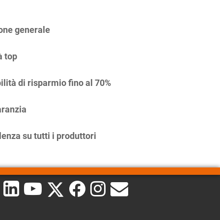
one generale
à top
ilità di risparmio fino al 70%
ranzia
enza su tutti i produttori