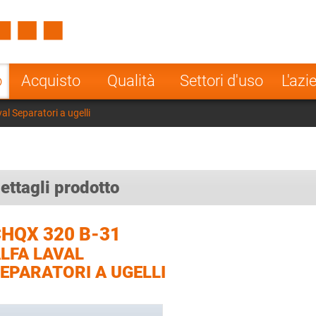
Spain
Czech Repu
ugal
Poland
Norway
o
Acquisto
Qualità
Settori d'uso
L'azi
nesia
India
Greece
l Separatori a ugelli
a
ettagli prodotto
HQX 320 B-31
LFA LAVAL
EPARATORI A UGELLI