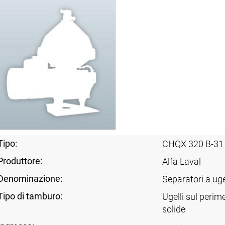
Tipo:
CHQX 320 B-31
Produttore:
Alfa Laval
Denominazione:
Separatori a uge
Tipo di tamburo:
Ugelli sul perim
solide