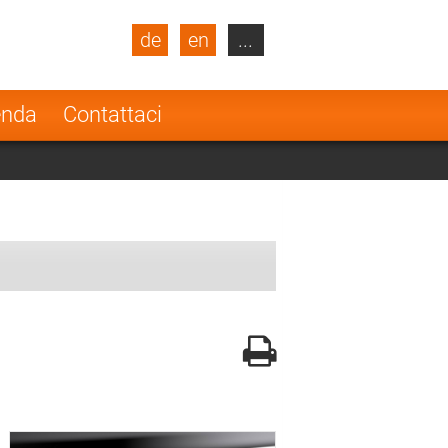
de
en
...
blic
Turkey
Netherlands
enda
Contattaci
Finland