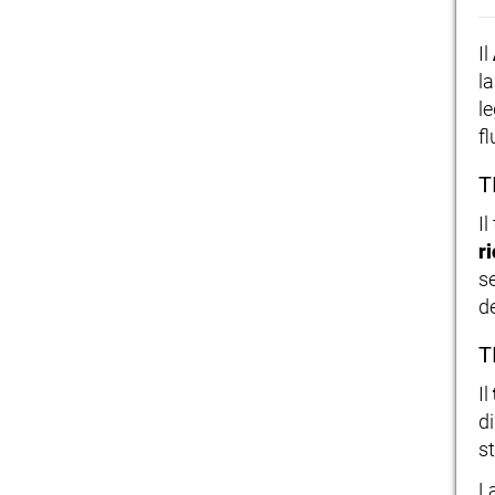
Il
la
l
fl
T
I
r
se
d
T
Il
d
st
L