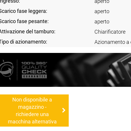
Ingresso:
aperto
Scarico fase leggera:
aperto
Scarico fase pesante:
aperto
Attivazione del tamburo:
Chiarificatore
Tipo di azionamento:
Azionamento a 
Non disponibile a
magazzino -
richiedere una
macchina alternativa