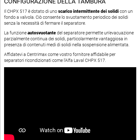
CONFIGURAZIONE DELLA TAMBURA
Il CHPX 517 è dotato di uno
scarico intermittente dei solidi
con un
fondo a valvola. Ciò consente lo svuotamento periodico dei solidi
senza la necessità di fermare il separatore.
La funzione
autosvuotante
del separatore permette un'evacuazione
parzialmente continua dei solidi, particolarmente vantaggiosa in
presenza di contenuti medi di solidi nella sospensione alimentata.
Affidatevi a Centrimax come vostro fornitore affidabile per
separatori ricondizionati come l'Alfa Laval CHPX 517.