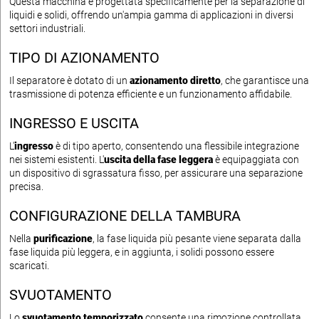
Questa macchina è progettata specificamente per la separazione di
liquidi e solidi, offrendo un'ampia gamma di applicazioni in diversi
settori industriali.
TIPO DI AZIONAMENTO
Il separatore è dotato di un
azionamento diretto
, che garantisce una
trasmissione di potenza efficiente e un funzionamento affidabile.
INGRESSO E USCITA
L'
ingresso
è di tipo aperto, consentendo una flessibile integrazione
nei sistemi esistenti. L'
uscita della fase leggera
è equipaggiata con
un dispositivo di sgrassatura fisso, per assicurare una separazione
precisa.
CONFIGURAZIONE DELLA TAMBURA
Nella
purificazione
, la fase liquida più pesante viene separata dalla
fase liquida più leggera, e in aggiunta, i solidi possono essere
scaricati.
SVUOTAMENTO
Lo
svuotamento temporizzato
consente una rimozione controllata