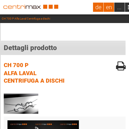
de
en
...
CH 700 P Alfa Laval Centrifuga a dischi
Dettagli prodotto
CH 700 P
ALFA LAVAL
CENTRIFUGA A DISCHI