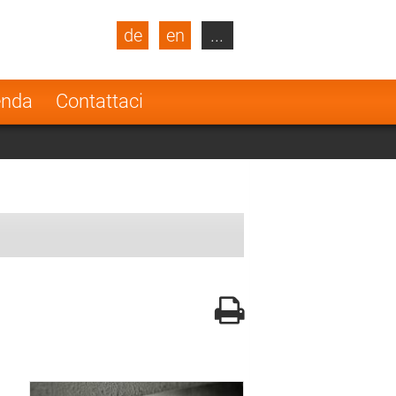
de
en
...
blic
Turkey
Netherlands
enda
Contattaci
Finland