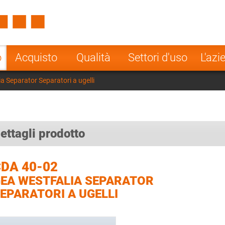
Spain
Czech Repu
ugal
Poland
Norway
o
Acquisto
Qualità
Settori d'uso
L'azi
nesia
India
Greece
 Separator Separatori a ugelli
a
ettagli prodotto
DA 40-02
EA WESTFALIA SEPARATOR
EPARATORI A UGELLI