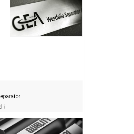
Separator
lli