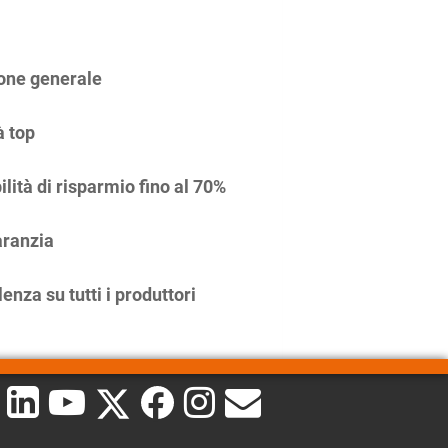
one generale
à top
ilità di risparmio fino al 70%
ranzia
enza su tutti i produttori