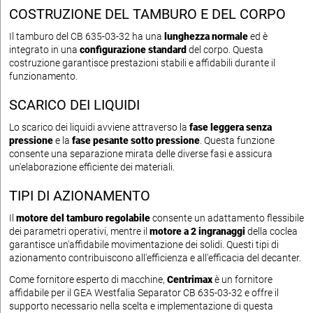
COSTRUZIONE DEL TAMBURO E DEL CORPO
Il tamburo del CB 635-03-32 ha una
lunghezza normale
ed è
integrato in una
configurazione standard
del corpo. Questa
costruzione garantisce prestazioni stabili e affidabili durante il
funzionamento.
SCARICO DEI LIQUIDI
Lo scarico dei liquidi avviene attraverso la
fase leggera senza
pressione
e la
fase pesante sotto pressione
. Questa funzione
consente una separazione mirata delle diverse fasi e assicura
un'elaborazione efficiente dei materiali.
TIPI DI AZIONAMENTO
Il
motore del tamburo regolabile
consente un adattamento flessibile
dei parametri operativi, mentre il
motore a 2 ingranaggi
della coclea
garantisce un'affidabile movimentazione dei solidi. Questi tipi di
azionamento contribuiscono all'efficienza e all'efficacia del decanter.
Come fornitore esperto di macchine,
Centrimax
è un fornitore
affidabile per il GEA Westfalia Separator CB 635-03-32 e offre il
supporto necessario nella scelta e implementazione di questa