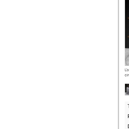
L'
ci