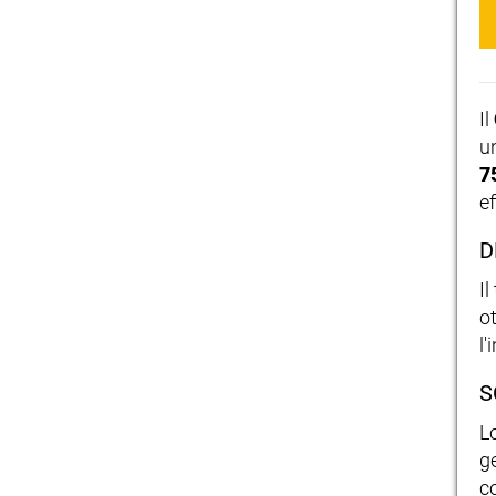
Il
u
7
ef
D
I
o
l'
S
L
g
c