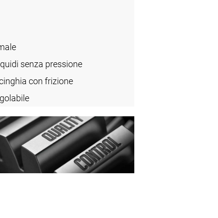
male
iquidi senza pressione
inghia con frizione
golabile