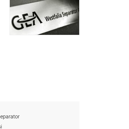
Separator
i