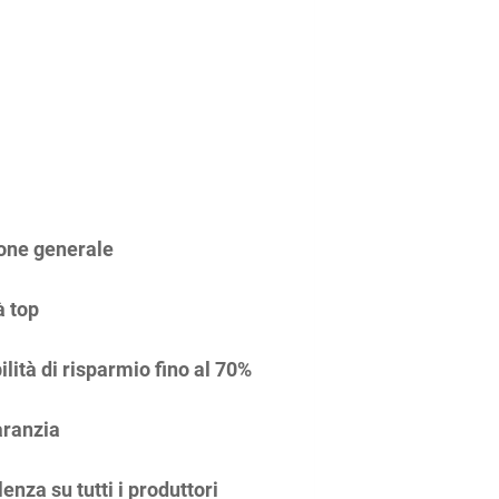
one generale
à top
ilità di risparmio fino al 70%
ranzia
enza su tutti i produttori