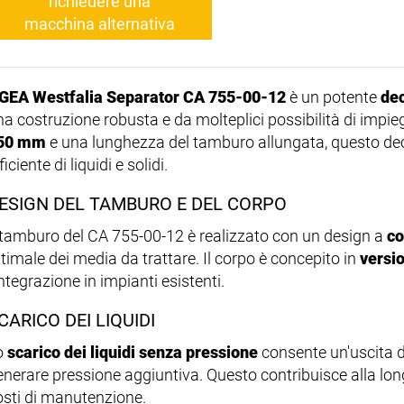
richiedere una
macchina alternativa
GEA Westfalia Separator CA 755-00-12
è un potente
dec
na costruzione robusta e da molteplici possibilità di impi
50 mm
e una lunghezza del tamburo allungata, questo de
ficiente di liquidi e solidi.
ESIGN DEL TAMBURO E DEL CORPO
l tamburo del CA 755-00-12 è realizzato con un design a
co
ttimale dei media da trattare. Il corpo è concepito in
versi
integrazione in impianti esistenti.
CARICO DEI LIQUIDI
o
scarico dei liquidi senza pressione
consente un'uscita de
enerare pressione aggiuntiva. Questo contribuisce alla lo
osti di manutenzione.