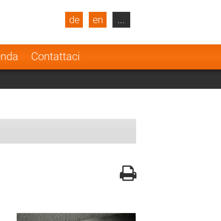
de
en
...
blic
Turkey
Netherlands
enda
Contattaci
Finland