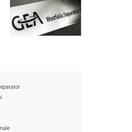
Separator
i
male