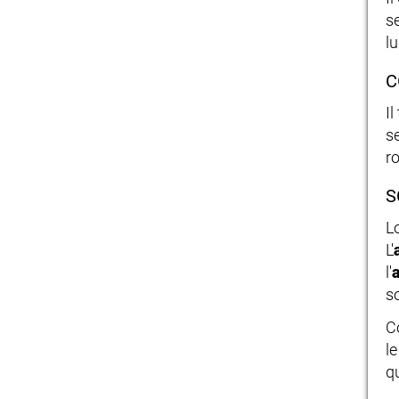
s
l
C
I
s
ro
S
L
L'
l'
so
C
le
q