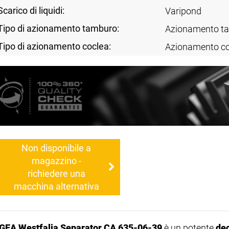
Scarico di liquidi:
Varipond
Tipo di azionamento tamburo:
Azionamento ta
Tipo di azionamento coclea:
Azionamento co
Non disponibile a
magazzino -
richiedere una
macchina alternativa
GEA Westfalia Separator CA 635-06-39
è un potente
dec