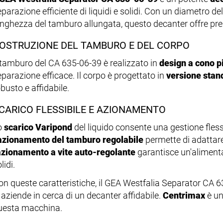
eparazione efficiente di liquidi e solidi. Con un diametro d
unghezza del tamburo allungata, questo decanter offre pres
OSTRUZIONE DEL TAMBURO E DEL CORPO
l tamburo del CA 635-06-39 è realizzato in
design a cono p
eparazione efficace. Il corpo è progettato in
versione stan
busto e affidabile.
CARICO FLESSIBILE E AZIONAMENTO
o
scarico Varipond
del liquido consente una gestione flessi
azionamento del tamburo regolabile
permette di adattare
azionamento a vite auto-regolante
garantisce un'alimenta
lidi.
on queste caratteristiche, il GEA Westfalia Separator CA 6
 aziende in cerca di un decanter affidabile.
Centrimax
è un
uesta macchina.