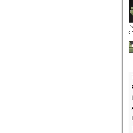
L'
ci