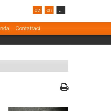
de
en
...
blic
Turkey
Netherlands
enda
Contattaci
Finland