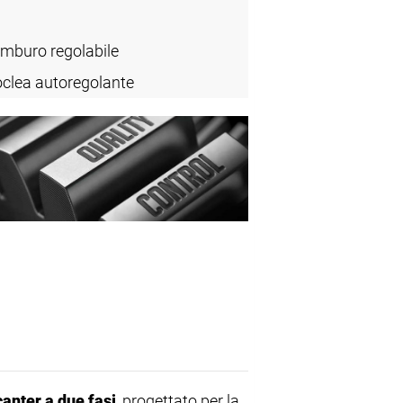
mburo regolabile
clea autoregolante
anter a due fasi
, progettato per la