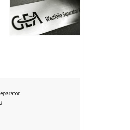
Separator
i