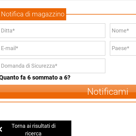
Notifica di magazzino
Quanto fa 6 sommato a 6?
Notificami
Torna ai risultati di
ricerca