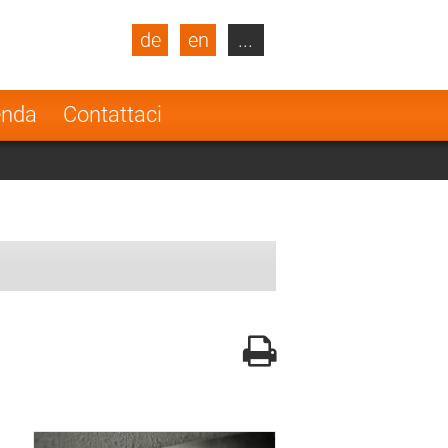
de
en
...
blic
Turkey
Netherlands
enda
Contattaci
Finland