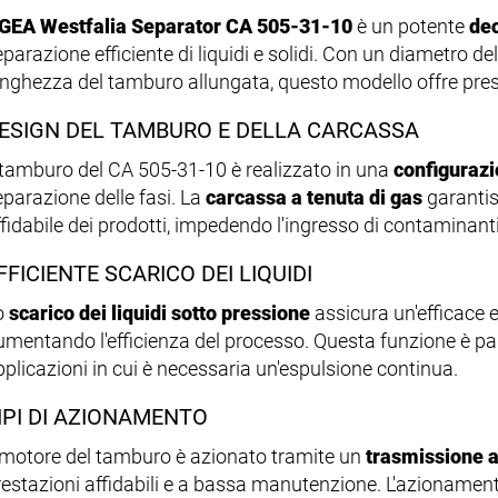
GEA Westfalia Separator CA 505-31-10
è un potente
dec
eparazione efficiente di liquidi e solidi. Con un diametro d
unghezza del tamburo allungata, questo modello offre prest
ESIGN DEL TAMBURO E DELLA CARCASSA
l tamburo del CA 505-31-10 è realizzato in una
configurazi
eparazione delle fasi. La
carcassa a tenuta di gas
garantis
ffidabile dei prodotti, impedendo l'ingresso di contaminanti
FFICIENTE SCARICO DEI LIQUIDI
o
scarico dei liquidi sotto pressione
assicura un'efficace e
umentando l'efficienza del processo. Questa funzione è p
pplicazioni in cui è necessaria un'espulsione continua.
IPI DI AZIONAMENTO
l motore del tamburo è azionato tramite un
trasmissione a
restazioni affidabili e a bassa manutenzione. L'azionament