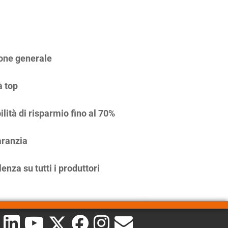
one generale
à top
ilità di risparmio fino al 70%
ranzia
enza su tutti i produttori