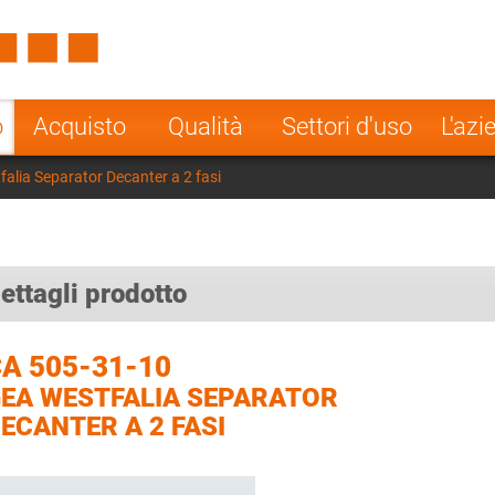
Spain
Czech Repu
ugal
Poland
Norway
o
Acquisto
Qualità
Settori d'uso
L'azi
nesia
India
Greece
alia Separator Decanter a 2 fasi
a
ettagli prodotto
A 505-31-10
EA WESTFALIA SEPARATOR
ECANTER A 2 FASI