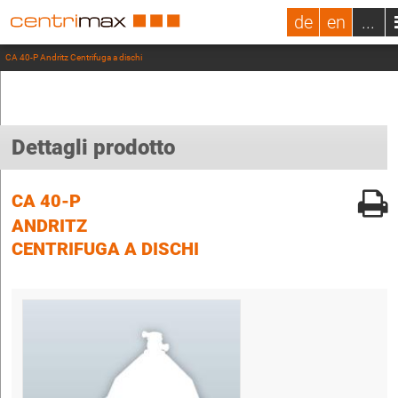
de
en
...
CA 40-P Andritz Centrifuga a dischi
Dettagli prodotto
CA 40-P
ANDRITZ
CENTRIFUGA A DISCHI