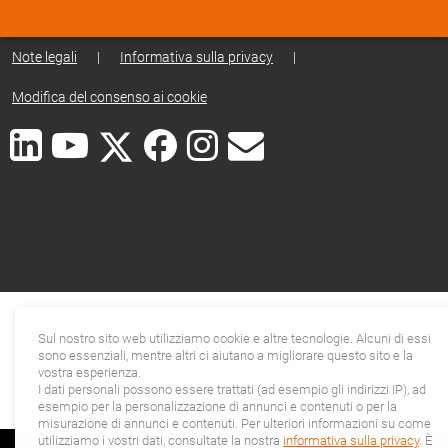
Note legali
|
Informativa sulla privacy
|
Modifica del consenso ai cookie
Sul nostro sito web utilizziamo cookie e altre tecnologie. Alcuni di essi
sono essenziali, mentre altri ci aiutano a migliorare questo sito e la
vostra esperienza.
I dati personali possono essere trattati (ad esempio gli indirizzi IP), ad
esempio per la personalizzazione di annunci e contenuti o per la
misurazione di annunci e contenuti. Per ulteriori informazioni su come
utilizziamo i vostri dati, consultate la nostra
informativa sulla privacy
. È