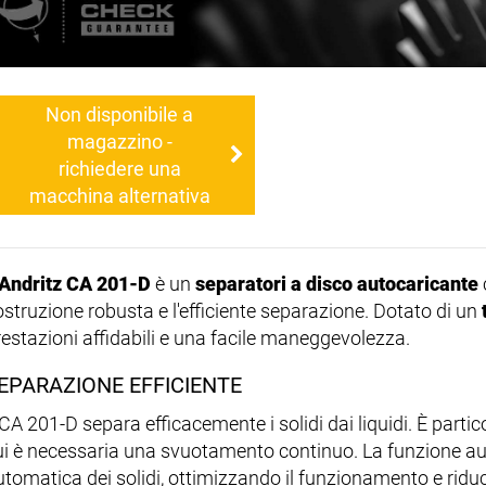
Non disponibile a
magazzino -
richiedere una
macchina alternativa
Andritz CA 201-D
è un
separatori a disco autocaricante
ostruzione robusta e l'efficiente separazione. Dotato di un
restazioni affidabili e una facile maneggevolezza.
EPARAZIONE EFFICIENTE
 CA 201-D separa efficacemente i solidi dai liquidi. È parti
ui è necessaria una svuotamento continuo. La funzione au
utomatica dei solidi, ottimizzando il funzionamento e rid