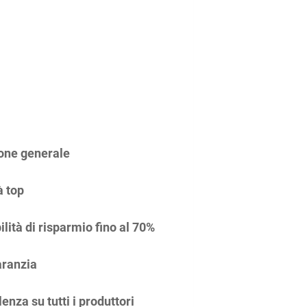
one generale
à top
ilità di risparmio fino al 70%
ranzia
enza su tutti i produttori