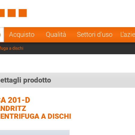
Spain
Czech Repu
ugal
Poland
Norway
o
Acquisto
Qualità
Settori d'uso
L'azi
nesia
India
Greece
fuga a dischi
a
ettagli prodotto
A 201-D
NDRITZ
ENTRIFUGA A DISCHI