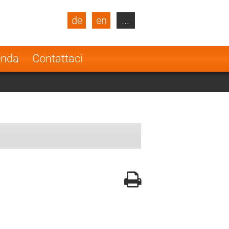
de
en
...
blic
Turkey
Netherlands
enda
Contattaci
Finland