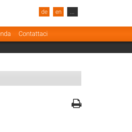
de
en
...
blic
Turkey
Netherlands
enda
Contattaci
Finland