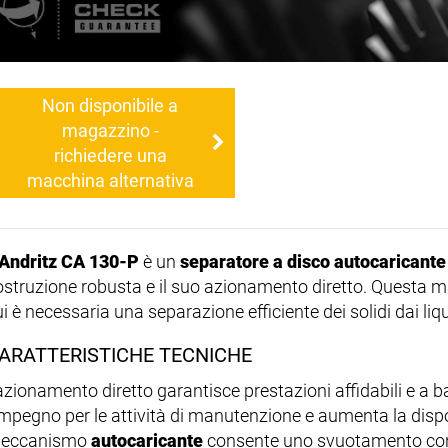
Non disponibile a
magazzino -
richiedere una
macchina alternativa
Andritz CA 130-P
è un
separatore a disco autocaricante
ostruzione robusta e il suo azionamento diretto. Questa ma
i è necessaria una separazione efficiente dei solidi dai liqu
ARATTERISTICHE TECNICHE
'azionamento diretto garantisce prestazioni affidabili e a
'impegno per le attività di manutenzione e aumenta la dispo
eccanismo
autocaricante
consente uno svuotamento cont