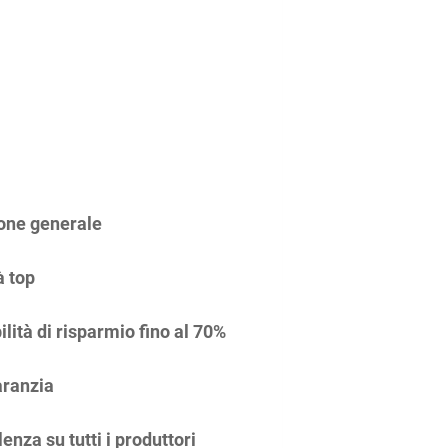
one generale
à top
ilità di risparmio fino al 70%
ranzia
enza su tutti i produttori