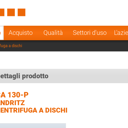
Spain
Czech Repu
ugal
Poland
Norway
o
Acquisto
Qualità
Settori d'uso
L'azi
nesia
India
Greece
fuga a dischi
a
ettagli prodotto
A 130-P
NDRITZ
ENTRIFUGA A DISCHI