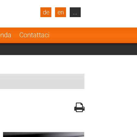
de
en
...
blic
Turkey
Netherlands
enda
Contattaci
Finland