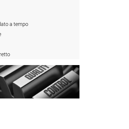
ato a tempo
e
retto