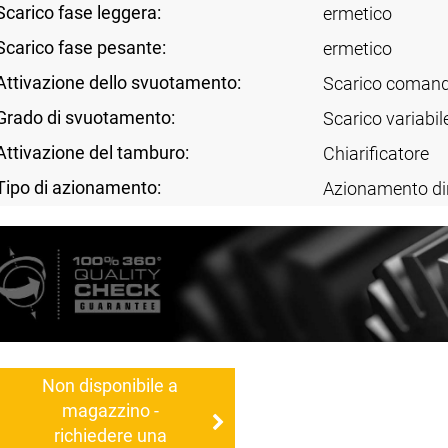
Scarico fase leggera:
ermetico
Scarico fase pesante:
ermetico
Attivazione dello svuotamento:
Scarico comand
Grado di svuotamento:
Scarico variabil
Attivazione del tamburo:
Chiarificatore
Tipo di azionamento:
Azionamento di
Non disponibile a
magazzino -
richiedere una