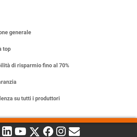
one generale
à top
ilità di risparmio fino al 70%
ranzia
enza su tutti i produttori