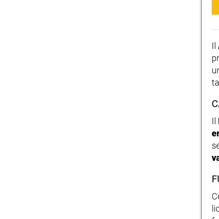
Il
pr
u
t
C
Il
e
s
v
F
C
li