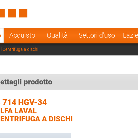
Spain
Czech Repu
ugal
Poland
Norway
o
Acquisto
Qualità
Settori d'uso
L'azi
nesia
India
Greece
 Centrifuga a dischi
a
ettagli prodotto
 714 HGV-34
LFA LAVAL
ENTRIFUGA A DISCHI