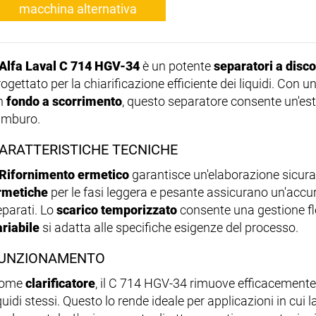
macchina alternativa
Alfa Laval C 714 HGV-34
è un potente
separatori a disco
ogettato per la chiarificazione efficiente dei liquidi. Con u
n
fondo a scorrimento
, questo separatore consente un'est
amburo.
ARATTERISTICHE TECNICHE
Rifornimento ermetico
garantisce un'elaborazione sicura
rmetiche
per le fasi leggera e pesante assicurano un'accur
eparati. Lo
scarico temporizzato
consente una gestione fles
ariabile
si adatta alle specifiche esigenze del processo.
UNZIONAMENTO
ome
clarificatore
, il C 714 HGV-34 rimuove efficacemente i
quidi stessi. Questo lo rende ideale per applicazioni in cui la