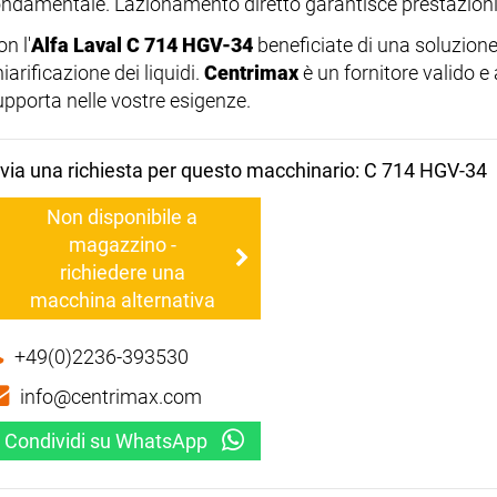
ondamentale. L'azionamento diretto garantisce prestazioni af
n l'
Alfa Laval C 714 HGV-34
beneficiate di una soluzione
iarificazione dei liquidi.
Centrimax
è un fornitore valido e
upporta nelle vostre esigenze.
nvia una richiesta per questo macchinario: C 714 HGV-34
Non disponibile a
magazzino -
richiedere una
macchina alternativa
+49(0)2236-393530
info@centrimax.com
Condividi su WhatsApp