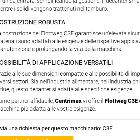
'unica entrata, semplificando la gestione. Il decanter smalt
entre i solidi vengono trattenuti nel tamburo.
OSTRUZIONE ROBUSTA
a costruzione del Flottweg C3E garantisce un'elevata sicure
teriali sono adattati alle esigenze delle rispettive applicaz
anutenzione e prolungando la vita della macchina.
OSSIBILITÀ DI APPLICAZIONE VERSATILI
azie alle sue dimensioni compatte e alle possibilità di impie
versi settori. Sia nell'industria alimentare, nell'industria 
flue, questo decanter si adatta alle specifiche esigenze.
ome partner affidabile,
Centrimax
vi offre il
Flottweg C3E
acchina più adatta alle vostre esigenze.
nvia una richiesta per questo macchinario: C3E