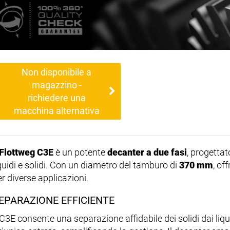
Non disponibile a
magazzino -
richiedere una
macchina alternativa
Flottweg C3E
è un potente
decanter a due fasi
, progettat
iquidi e solidi. Con un diametro del tamburo di
370 mm
, of
r diverse applicazioni.
EPARAZIONE EFFICIENTE
l C3E consente una separazione affidabile dei solidi dai li