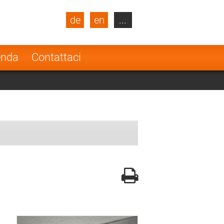
de
en
...
blic
Turkey
Netherlands
enda
Contattaci
Finland