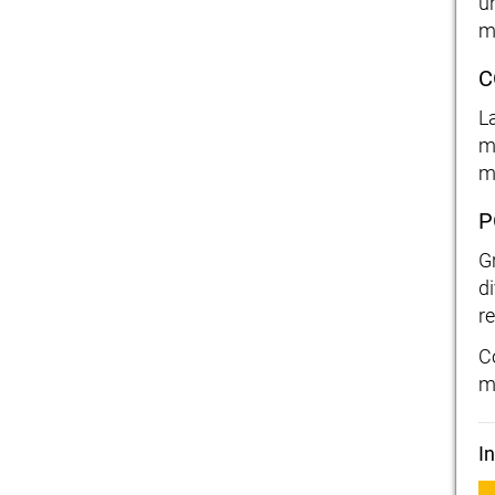
un
m
C
L
ma
m
P
Gr
di
re
C
m
I