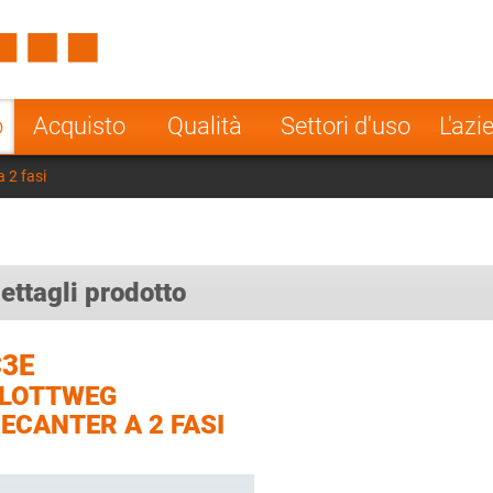
Spain
Czech Repu
ugal
Poland
Norway
o
Acquisto
Qualità
Settori d'uso
L'azi
nesia
India
Greece
 2 fasi
a
ettagli prodotto
C3E
FLOTTWEG
ECANTER A 2 FASI