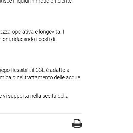
isce i liquidi in modo efficiente,
zza operativa e longevità. I
ioni, riducendo i costi di
go flessibili, il C3E è adatto a
chimica o nel trattamento delle acque
e vi supporta nella scelta della