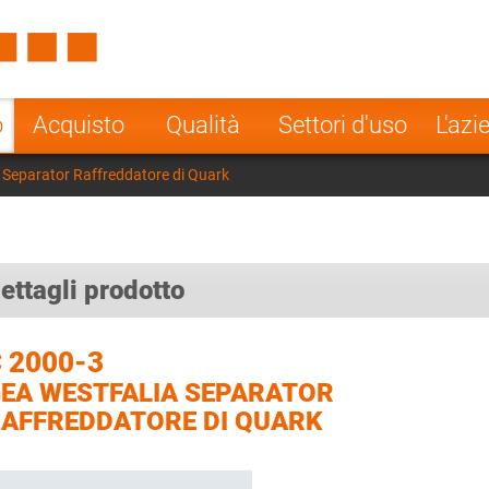
Spain
Czech Repu
ugal
Poland
Norway
o
Acquisto
Qualità
Settori d'uso
L'azi
nesia
India
Greece
 Separator Raffreddatore di Quark
a
ettagli prodotto
 2000-3
EA WESTFALIA SEPARATOR
AFFREDDATORE DI QUARK