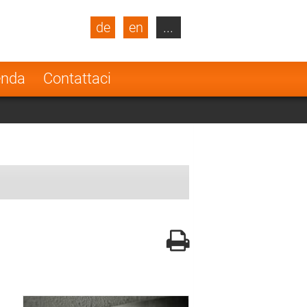
de
en
...
blic
Turkey
Netherlands
enda
Contattaci
Finland