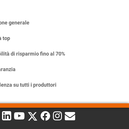
one generale
à top
ilità di risparmio fino al 70%
ranzia
enza su tutti i produttori