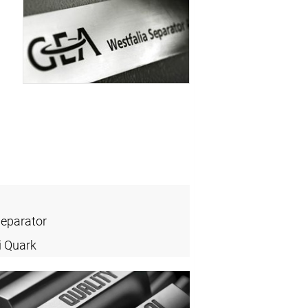
Separator
i Quark