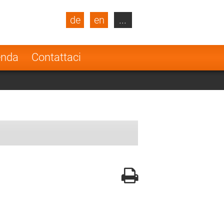
de
en
...
blic
Turkey
Netherlands
enda
Contattaci
Finland