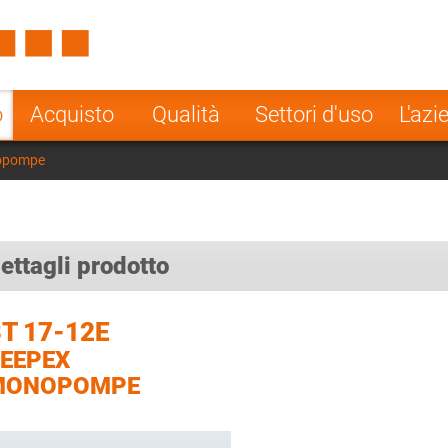
Spain
Czech Repu
ugal
Poland
Norway
o
Acquisto
Qualità
Settori d'uso
L'azi
nesia
India
Greece
nopompe
a
ettagli prodotto
T 17-12E
EEPEX
MONOPOMPE