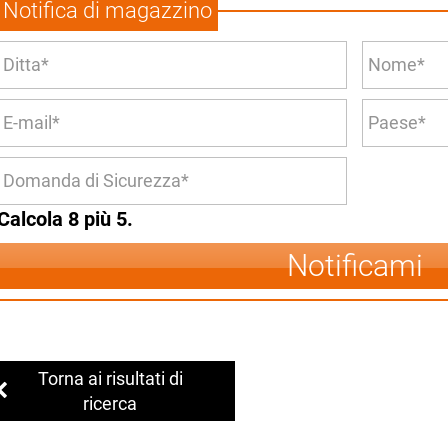
Notifica di magazzino
Calcola 8 più 5.
Notificami
Torna ai risultati di
ricerca