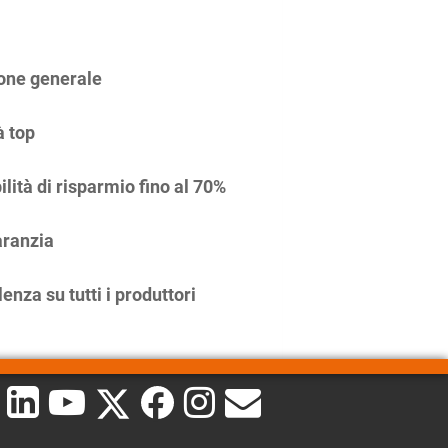
one generale
à top
ilità di risparmio fino al 70%
ranzia
enza su tutti i produttori