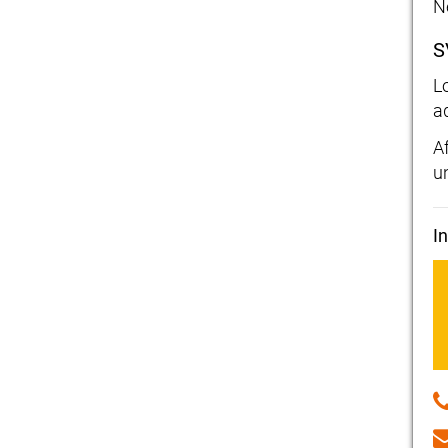
N
S
L
a
Af
u
I