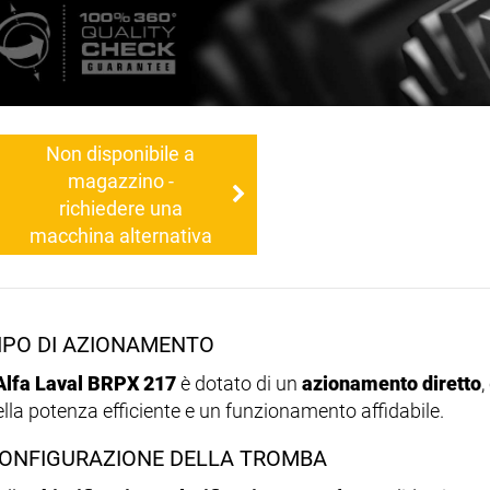
Non disponibile a
magazzino -
richiedere una
macchina alternativa
IPO DI AZIONAMENTO
Alfa Laval BRPX 217
è dotato di un
azionamento diretto
,
ella potenza efficiente e un funzionamento affidabile.
ONFIGURAZIONE DELLA TROMBA