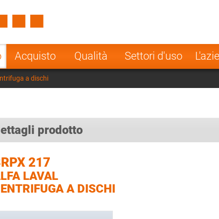
Spain
Czech Repu
ugal
Poland
Norway
o
Acquisto
Qualità
Settori d'uso
L'azi
nesia
India
Greece
trifuga a dischi
a
ettagli prodotto
RPX 217
LFA LAVAL
ENTRIFUGA A DISCHI