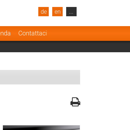
de
en
...
blic
Turkey
Netherlands
enda
Contattaci
Finland