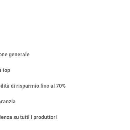
one generale
à top
ilità di risparmio fino al 70%
ranzia
enza su tutti i produttori