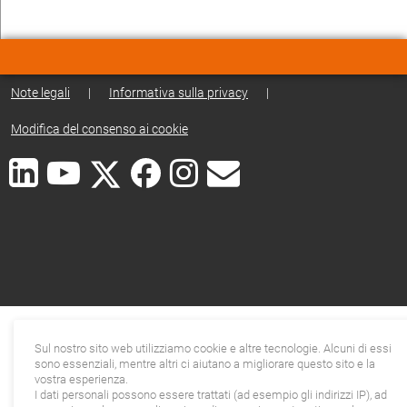
Note legali
|
Informativa sulla privacy
|
Modifica del consenso ai cookie
Sul nostro sito web utilizziamo cookie e altre tecnologie. Alcuni di essi
sono essenziali, mentre altri ci aiutano a migliorare questo sito e la
vostra esperienza.
I dati personali possono essere trattati (ad esempio gli indirizzi IP), ad