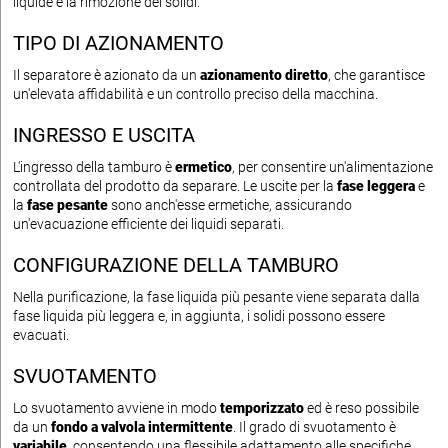
liquide e la rimozione dei solidi.
TIPO DI AZIONAMENTO
Il separatore è azionato da un
azionamento diretto
, che garantisce
un'elevata affidabilità e un controllo preciso della macchina.
INGRESSO E USCITA
L'ingresso della tamburo è
ermetico
, per consentire un'alimentazione
controllata del prodotto da separare. Le uscite per la
fase leggera
e
la
fase pesante
sono anch'esse ermetiche, assicurando
un'evacuazione efficiente dei liquidi separati.
CONFIGURAZIONE DELLA TAMBURO
Nella purificazione, la fase liquida più pesante viene separata dalla
fase liquida più leggera e, in aggiunta, i solidi possono essere
evacuati.
SVUOTAMENTO
Lo svuotamento avviene in modo
temporizzato
ed è reso possibile
da un
fondo a valvola intermittente
. Il grado di svuotamento è
variabile
, consentendo una flessibile adattamento alle specifiche