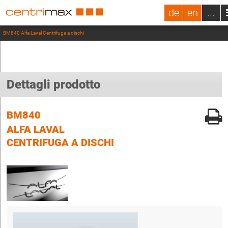
de
en
...
BM840 Alfa Laval Centrifuga a dischi
Dettagli prodotto
BM840
ALFA LAVAL
CENTRIFUGA A DISCHI