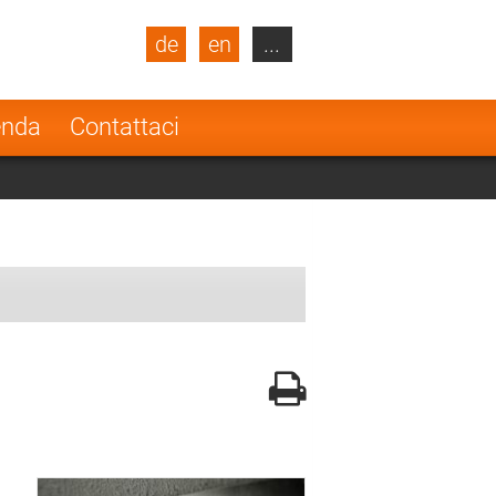
de
en
...
blic
Turkey
Netherlands
enda
Contattaci
Finland