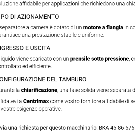
oluzione affidabile per applicazioni che richiedono una chia
IPO DI AZIONAMENTO
l separatore a camera è dotato di un
motore a flangia
in co
arantisce una prestazione stabile e uniforme.
NGRESSO E USCITA
l liquido viene scaricato con un
prensile sotto pressione
, 
ntrollato ed efficiente.
ONFIGURAZIONE DEL TAMBURO
urante la
chiarificazione
, una fase solida viene separata d
ffidatevi a
Centrimax
come vostro fornitore affidabile di s
e vostre esigenze operative.
nvia una richiesta per questo macchinario: BKA 45-86-576