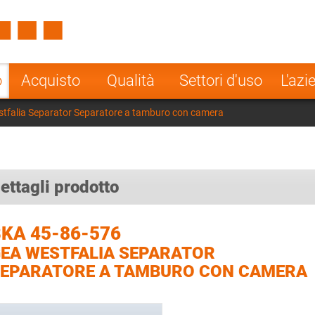
Spain
Czech Repu
ugal
Poland
Norway
o
Acquisto
Qualità
Settori d'uso
L'azi
nesia
India
Greece
tfalia Separator Separatore a tamburo con camera
a
ettagli prodotto
KA 45-86-576
EA WESTFALIA SEPARATOR
EPARATORE A TAMBURO CON CAMERA