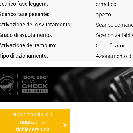
Scarico fase leggera:
ermetico
Scarico fase pesante:
aperto
Attivazione dello svuotamento:
Scarico comand
Grado di svuotamento:
Scarico variabil
Attivazione del tamburo:
Chiarificatore
Tipo di azionamento:
Azionamento di
Non disponibile a
magazzino -
richiedere una