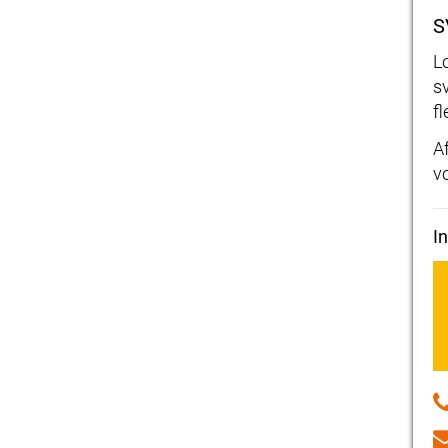
S
L
s
fl
A
v
I