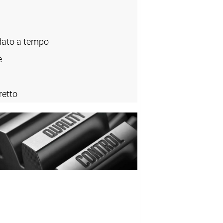
ato a tempo
e
retto