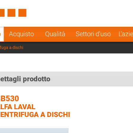
Spain
Czech Repu
ugal
Poland
Norway
o
Acquisto
Qualità
Settori d'uso
L'azi
nesia
India
Greece
fuga a dischi
a
ettagli prodotto
BB530
LFA LAVAL
ENTRIFUGA A DISCHI