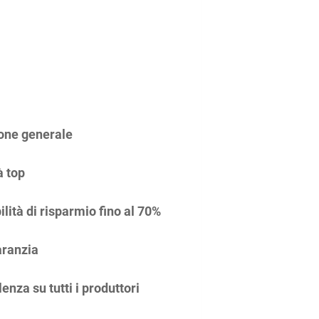
one generale
à top
ilità di risparmio fino al 70%
ranzia
enza su tutti i produttori