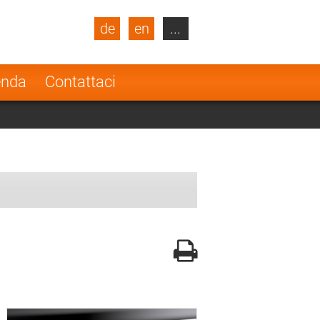
de
en
...
blic
Turkey
Netherlands
enda
Contattaci
Finland