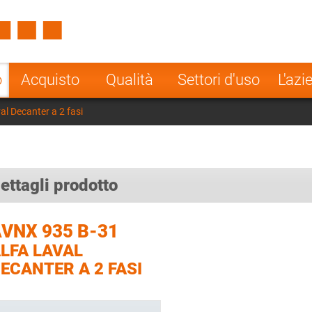
Spain
Czech Repu
ugal
Poland
Norway
o
Acquisto
Qualità
Settori d'uso
L'azi
nesia
India
Greece
l Decanter a 2 fasi
a
ettagli prodotto
VNX 935 B-31
LFA LAVAL
ECANTER A 2 FASI