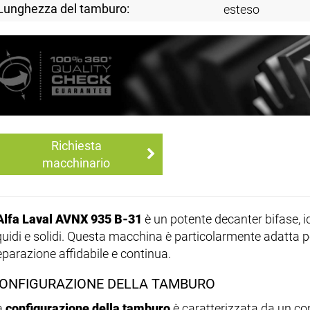
Lunghezza del tamburo:
esteso
Richiesta
macchinario
Alfa Laval AVNX 935 B-31
è un potente decanter bifase, id
iquidi e solidi. Questa macchina è particolarmente adatta 
eparazione affidabile e continua.
ONFIGURAZIONE DELLA TAMBURO
a
configurazione della tamburo
è caratterizzata da un co