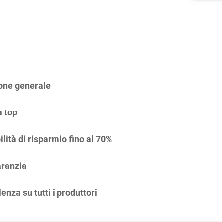
one generale
à top
ilità di risparmio fino al 70%
ranzia
enza su tutti i produttori