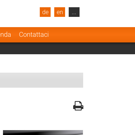
de
en
...
blic
Turkey
Netherlands
enda
Contattaci
Finland