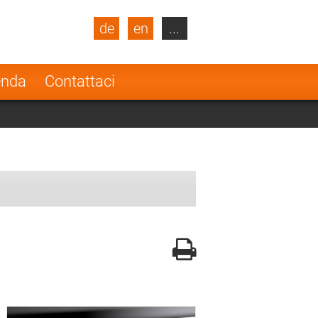
de
en
...
blic
Turkey
Netherlands
enda
Contattaci
Finland