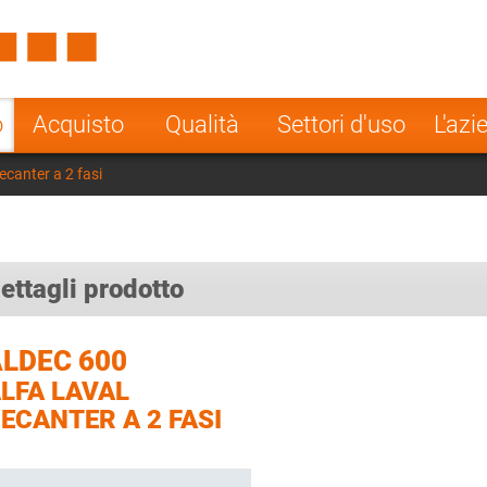
Spain
Czech Repu
ugal
Poland
Norway
o
Acquisto
Qualità
Settori d'uso
L'azi
nesia
India
Greece
canter a 2 fasi
a
ettagli prodotto
LDEC 600
LFA LAVAL
ECANTER A 2 FASI