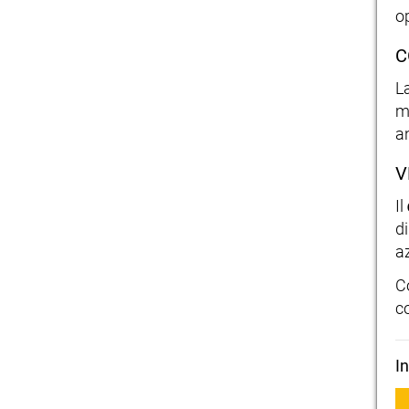
o
C
L
ma
a
V
Il
di
a
C
c
I