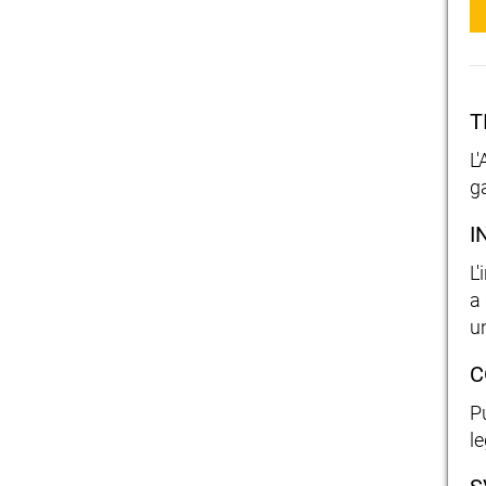
T
L
g
I
L
a
u
C
Pu
le