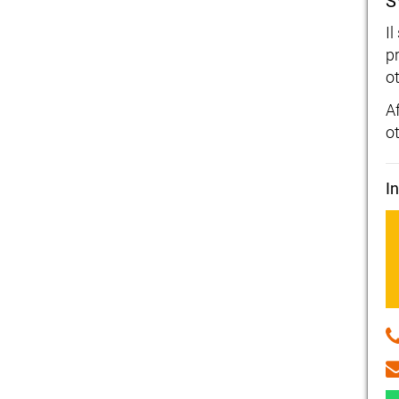
S
I
p
ot
A
ot
I