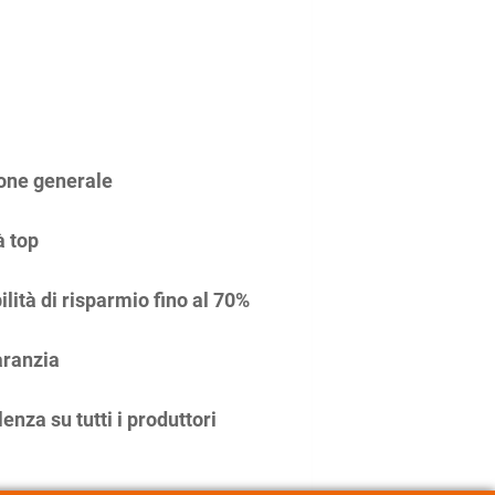
one generale
à top
ilità di risparmio fino al 70%
ranzia
enza su tutti i produttori