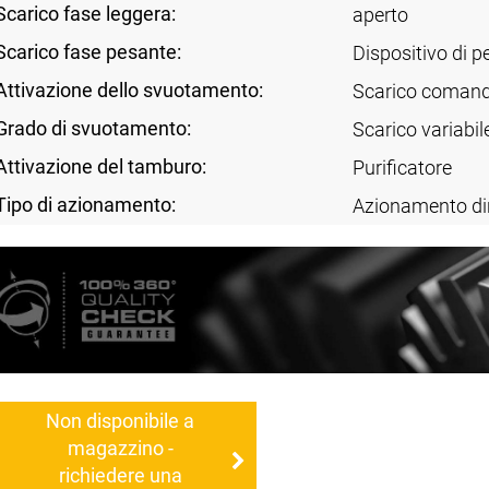
Scarico fase leggera:
aperto
Scarico fase pesante:
Dispositivo di p
Attivazione dello svuotamento:
Scarico comand
Grado di svuotamento:
Scarico variabil
Attivazione del tamburo:
Purificatore
Tipo di azionamento:
Azionamento di
Non disponibile a
magazzino -
richiedere una