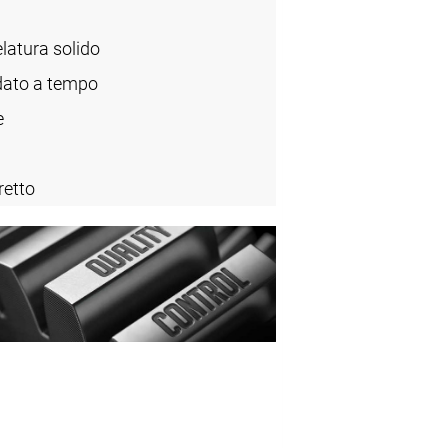
elatura solido
ato a tempo
e
retto