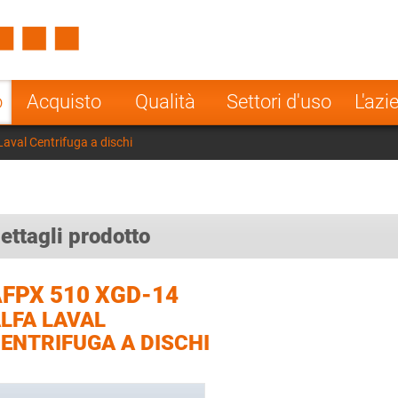
Spain
Czech Repu
ugal
Poland
Norway
o
Acquisto
Qualità
Settori d'uso
L'azi
nesia
India
Greece
aval Centrifuga a dischi
a
ettagli prodotto
FPX 510 XGD-14
LFA LAVAL
ENTRIFUGA A DISCHI