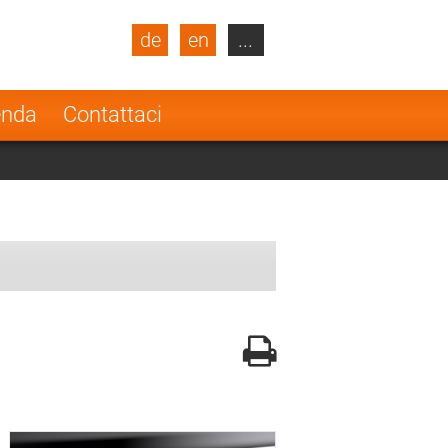
de
en
...
blic
Turkey
Netherlands
enda
Contattaci
Finland