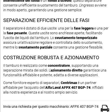
intermittente dei solidi
e un
fondo a scivolo
, questo separatore
consente un'efficiente svuotamento del tamburo. L'ingresso avviene
in modo aperto, garantendo una gestione semplice.
SEPARAZIONE EFFICIENTE DELLE FASI
Il separatore è dotato di due uscite: una per la
fase leggera
e una per
la
fase pesante
. Queste uscite sono anch'esse aperte, facilitando
l'uscita dei liquidi dal tamburo. Lo
svuotamento temporizzato
assicura un'attivazione regolare e controllata dello svuotamento,
mentre lo
svuotamento parziale
consente una gestione flessibile.
COSTRUZIONE ROBUSTA E AZIONAMENTO
Il tamburo è realizzato come
concentratore
, supportando una
separazione mirata dei solidi. L'
azionamento diretto
garantisce una
funzionalità affidabile e potente, adatta a diverse applicazioni.
Come fornitore esperto di separatori,
Centrimax
è un partner
affidabile per l'acquisto dell'
Alfa Laval AFPX 407 BGP-74
. Affidati
alla nostra esperienza e al nostro ampio servizio.
Invia una richiesta per questo macchinario: AFPX 407 BGP-74