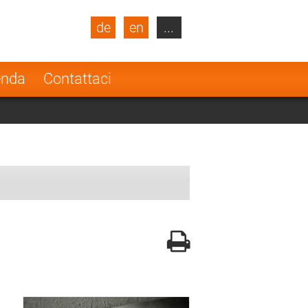
de
en
...
blic
Turkey
Netherlands
enda
Contattaci
Finland