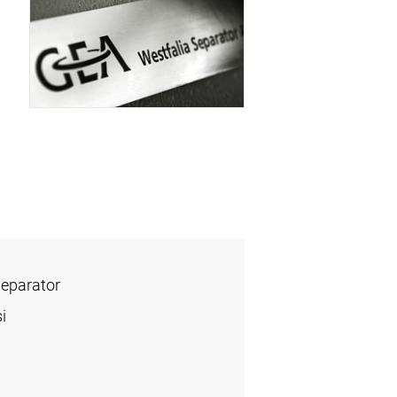
Separator
i