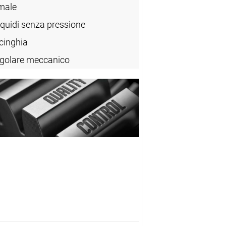
male
iquidi senza pressione
cinghia
golare meccanico