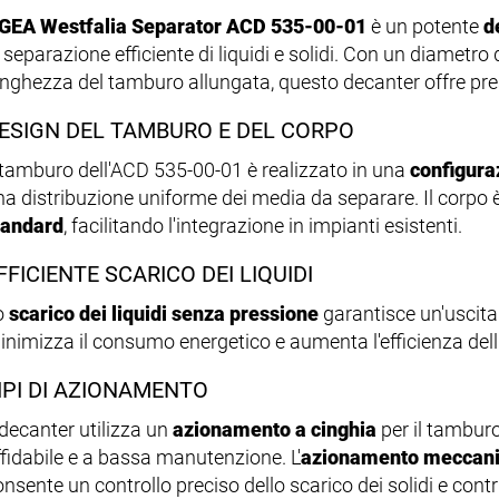
GEA Westfalia Separator ACD 535-00-01
è un potente
d
 separazione efficiente di liquidi e solidi. Con un diametro
unghezza del tamburo allungata, questo decanter offre pres
ESIGN DEL TAMBURO E DEL CORPO
l tamburo dell'ACD 535-00-01 è realizzato in una
configura
na distribuzione uniforme dei media da separare. Il corpo 
tandard
, facilitando l'integrazione in impianti esistenti.
FFICIENTE SCARICO DEI LIQUIDI
o
scarico dei liquidi senza pressione
garantisce un'uscita 
inimizza il consumo energetico e aumenta l'efficienza dell
IPI DI AZIONAMENTO
 decanter utilizza un
azionamento a cinghia
per il tambur
ffidabile e a bassa manutenzione. L'
azionamento meccanic
onsente un controllo preciso dello scarico dei solidi e cont