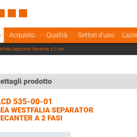
Spain
Czech Repu
ugal
Poland
Norway
o
Acquisto
Qualità
Settori d'uso
L'azi
nesia
India
Greece
falia Separator Decanter a 2 fasi
a
ettagli prodotto
CD 535-00-01
EA WESTFALIA SEPARATOR
ECANTER A 2 FASI