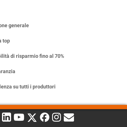
one generale
à top
ilità di risparmio fino al 70%
ranzia
enza su tutti i produttori